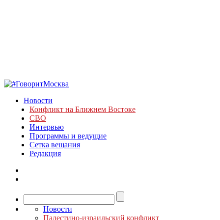
Новости
Конфликт на Ближнем Востоке
СВО
Интервью
Программы и ведущие
Сетка вещания
Редакция
Новости
Палестино-израильский конфликт