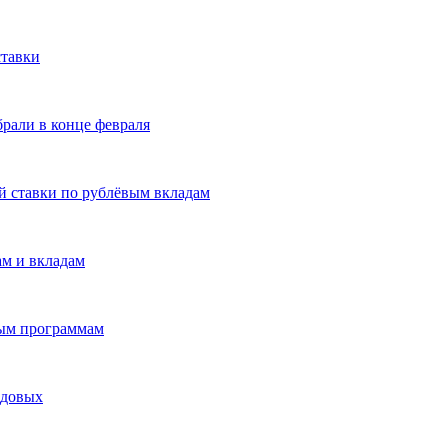
ставки
брали в конце февраля
й ставки по рублёвым вкладам
ам и вкладам
ым программам
одовых