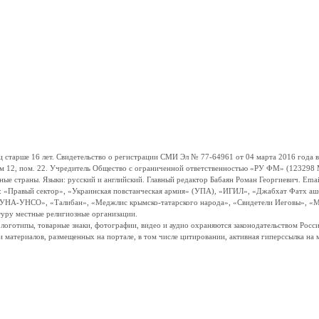
ше 16 лет. Свидетельство о регистрации СМИ Эл № 77-64961 от 04 марта 2016 года вы
ом 12, пом. 22. Учредитель Общество с ограниченной ответственностью «РУ ФМ» (123298 Мо
траны. Языки: русский и английский. Главный редактор Бабаян Роман Георгиевич. Email:
и: «Правый сектор», «Украинская повстанческая армия» (УПА), «ИГИЛ», «Джабхат Фатх а
«УНА-УНСО», «Талибан», «Меджлис крымско-татарского народа», «Свидетели Иеговы», «М
туру местные религиозные организации.
, логотипы, товарные знаки, фотографии, видео и аудио охраняются законодательством Ро
и материалов, размещенных на портале, в том числе цитировании, активная гиперссылка на 