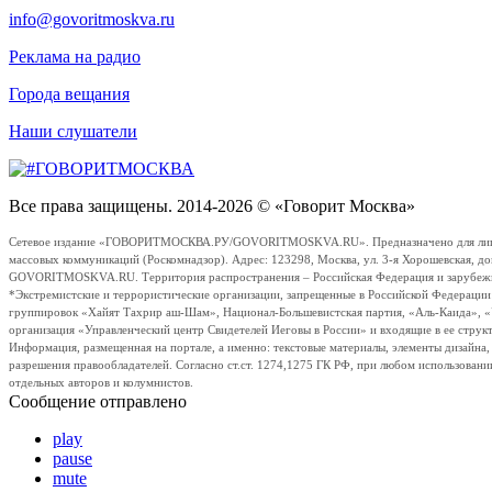
info@govoritmoskva.ru
Реклама на радио
Города вещания
Наши слушатели
Все права защищены. 2014-2026 © «Говорит Москва»
Сетевое издание «ГОВОРИТМОСКВА.РУ/GOVORITMOSKVA.RU». Предназначено для лиц стар
массовых коммуникаций (Роскомнадзор). Адрес: 123298, Москва, ул. 3-я Хорошевская, д
GOVORITMOSKVA.RU. Территория распространения – Российская Федерация и зарубежные с
*Экстремистские и террористические организации, запрещенные в Российской Федераци
группировок «Хайят Тахрир аш-Шам», Национал-Большевистская партия, «Аль-Каида», 
организация «Управленческий центр Свидетелей Иеговы в России» и входящие в ее струк
Информация, размещенная на портале, а именно: текстовые материалы, элементы дизайна
разрешения правообладателей. Согласно ст.ст. 1274,1275 ГК РФ, при любом использовани
отдельных авторов и колумнистов.
Сообщение отправлено
play
pause
mute