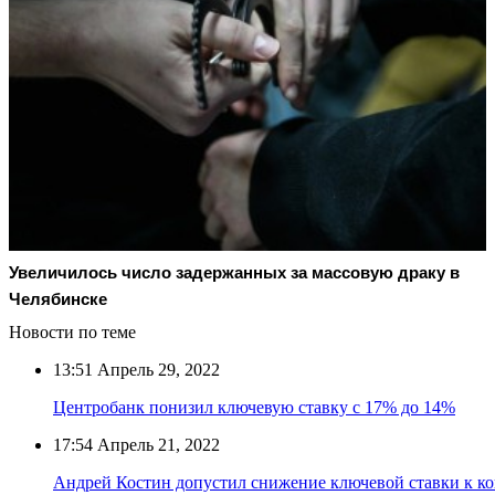
Увеличилось число задержанных за массовую драку в
Челябинске
Новости по теме
13:51
Апрель 29, 2022
Центробанк понизил ключевую ставку с 17% до 14%
17:54
Апрель 21, 2022
Андрей Костин допустил снижение ключевой ставки к ко