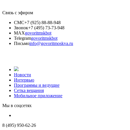
Связь с эфиром
СМС
+7 (925) 88-88-948
Звонок
+7 (495) 73-73-948
MAX
govoritmskbot
Telegram
govoritmskbot
Письмо
info@govoritmoskva.ru
Новости
Интервью
Программы и ведущие
Сетка вещания
Мобильное приложение
Мы в соцсетях
8 (495) 950-62-26