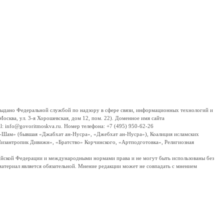
дано Федеральной службой по надзору в сфере связи, информационных технологий и
сква, ул. 3-я Хорошевская, дом 12, пом. 22). Доменное имя сайта
 info@govoritmoskva.ru. Номер телефона: +7 (495) 950-62-26
ш-Шам» (бывшая «Джабхат ан-Нусра», «Джебхат ан-Нусра»), Коалиция исламских
изантропик Дивижн», «Братство» Корчинского, «Артподготовка», Религиозная
ссийской Федерации и международными нормами права и не могут быть использованы без
материал является обязательной. Мнение редакции может не совпадать с мнением