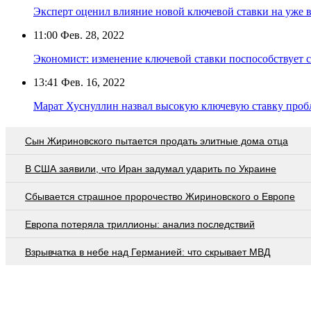
Эксперт оценил влияние новой ключевой ставки на уже 
11:00
Фев. 28, 2022
Экономист: изменение ключевой ставки поспособствует
13:41
Фев. 16, 2022
Марат Хуснуллин назвал высокую ключевую ставку пробл
Сын Жириновского пытается продать элитные дома отца
В США заявили, что Иран задумал ударить по Украине
Сбывается страшное пророчество Жириновского о Европе
Европа потеряла триллионы: анализ последствий
Взрывчатка в небе над Германией: что скрывает МВД