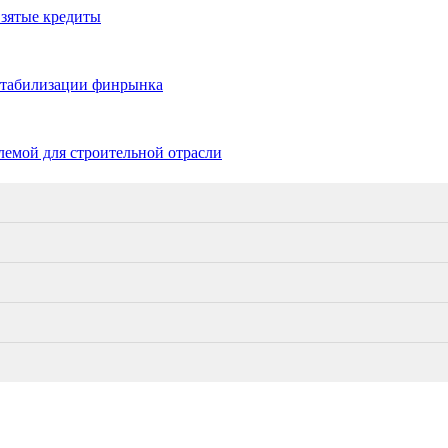
взятые кредиты
 стабилизации финрынка
емой для строительной отрасли