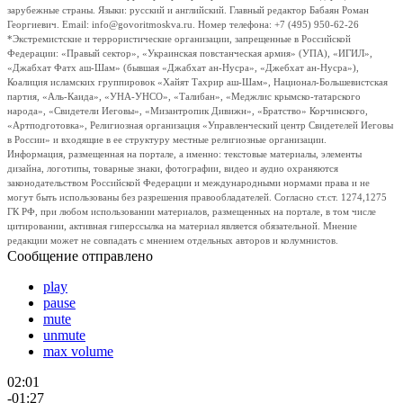
зарубежные страны. Языки: русский и английский. Главный редактор Бабаян Роман
Георгиевич. Email: info@govoritmoskva.ru. Номер телефона: +7 (495) 950-62-26
*Экстремистские и террористические организации, запрещенные в Российской
Федерации: «Правый сектор», «Украинская повстанческая армия» (УПА), «ИГИЛ»,
«Джабхат Фатх аш-Шам» (бывшая «Джабхат ан-Нусра», «Джебхат ан-Нусра»),
Коалиция исламских группировок «Хайят Тахрир аш-Шам», Национал-Большевистская
партия, «Аль-Каида», «УНА-УНСО», «Талибан», «Меджлис крымско-татарского
народа», «Свидетели Иеговы», «Мизантропик Дивижн», «Братство» Корчинского,
«Артподготовка», Религиозная организация «Управленческий центр Свидетелей Иеговы
в России» и входящие в ее структуру местные религиозные организации.
Информация, размещенная на портале, а именно: текстовые материалы, элементы
дизайна, логотипы, товарные знаки, фотографии, видео и аудио охраняются
законодательством Российской Федерации и международными нормами права и не
могут быть использованы без разрешения правообладателей. Согласно ст.ст. 1274,1275
ГК РФ, при любом использовании материалов, размещенных на портале, в том числе
цитировании, активная гиперссылка на материал является обязательной. Мнение
редакции может не совпадать с мнением отдельных авторов и колумнистов.
Сообщение отправлено
play
pause
mute
unmute
max volume
02:01
-01:27