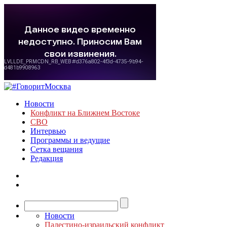
Новости
Конфликт на Ближнем Востоке
СВО
Интервью
Программы и ведущие
Сетка вещания
Редакция
Новости
Палестино-израильский конфликт