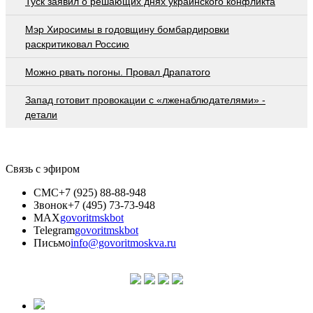
Туск заявил о решающих днях украинского конфликта
Мэр Хиросимы в годовщину бомбардировки
раскритиковал Россию
Можно рвать погоны. Провал Драпатого
Запад готовит провокации с «лженаблюдателями» -
детали
Связь с эфиром
СМС
+7 (925) 88-88-948
Звонок
+7 (495) 73-73-948
MAX
govoritmskbot
Telegram
govoritmskbot
Письмо
info@govoritmoskva.ru