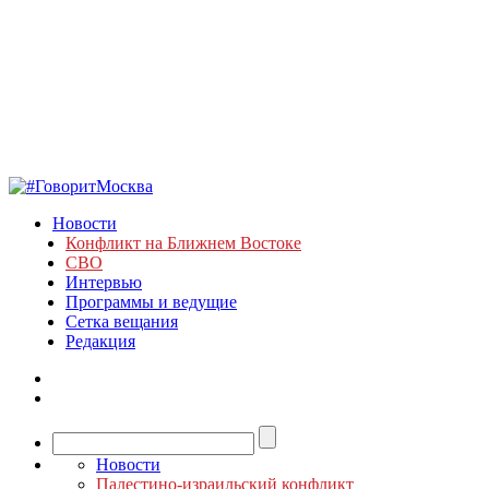
Новости
Конфликт на Ближнем Востоке
СВО
Интервью
Программы и ведущие
Сетка вещания
Редакция
Новости
Палестино-израильский конфликт