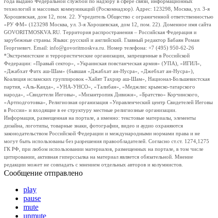
года выдано Федеральной службой по надзору в сфере связи, информационных
технологий и массовых коммуникаций (Роскомнадзор). Адрес: 123298, Москва, ул. 3-я
Хорошевская, дом 12, пом. 22. Учредитель Общество с ограниченной ответственностью
«РУ ФМ» (123298 Москва, ул. 3-я Хорошевская, дом 12, пом. 22). Доменное имя сайта
GOVORITMOSKVA.RU. Территория распространения – Российская Федерация и
зарубежные страны. Языки: русский и английский. Главный редактор Бабаян Роман
Георгиевич. Email: info@govoritmoskva.ru. Номер телефона: +7 (495) 950-62-26
*Экстремистские и террористические организации, запрещенные в Российской
Федерации: «Правый сектор», «Украинская повстанческая армия» (УПА), «ИГИЛ»,
«Джабхат Фатх аш-Шам» (бывшая «Джабхат ан-Нусра», «Джебхат ан-Нусра»),
Коалиция исламских группировок «Хайят Тахрир аш-Шам», Национал-Большевистская
партия, «Аль-Каида», «УНА-УНСО», «Талибан», «Меджлис крымско-татарского
народа», «Свидетели Иеговы», «Мизантропик Дивижн», «Братство» Корчинского,
«Артподготовка», Религиозная организация «Управленческий центр Свидетелей Иеговы
в России» и входящие в ее структуру местные религиозные организации.
Информация, размещенная на портале, а именно: текстовые материалы, элементы
дизайна, логотипы, товарные знаки, фотографии, видео и аудио охраняются
законодательством Российской Федерации и международными нормами права и не
могут быть использованы без разрешения правообладателей. Согласно ст.ст. 1274,1275
ГК РФ, при любом использовании материалов, размещенных на портале, в том числе
цитировании, активная гиперссылка на материал является обязательной. Мнение
редакции может не совпадать с мнением отдельных авторов и колумнистов.
Сообщение отправлено
play
pause
mute
unmute