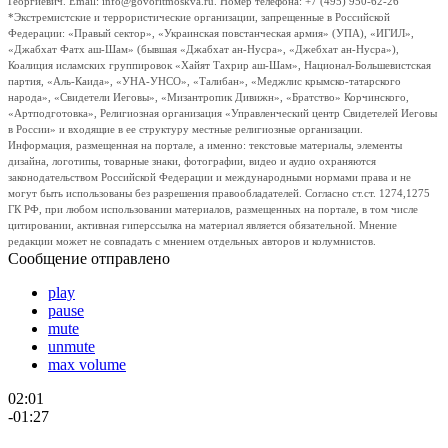
Георгиевич. Email: info@govoritmoskva.ru. Номер телефона: +7 (495) 950-62-26
*Экстремистские и террористические организации, запрещенные в Российской
Федерации: «Правый сектор», «Украинская повстанческая армия» (УПА), «ИГИЛ»,
«Джабхат Фатх аш-Шам» (бывшая «Джабхат ан-Нусра», «Джебхат ан-Нусра»),
Коалиция исламских группировок «Хайят Тахрир аш-Шам», Национал-Большевистская
партия, «Аль-Каида», «УНА-УНСО», «Талибан», «Меджлис крымско-татарского
народа», «Свидетели Иеговы», «Мизантропик Дивижн», «Братство» Корчинского,
«Артподготовка», Религиозная организация «Управленческий центр Свидетелей Иеговы
в России» и входящие в ее структуру местные религиозные организации.
Информация, размещенная на портале, а именно: текстовые материалы, элементы
дизайна, логотипы, товарные знаки, фотографии, видео и аудио охраняются
законодательством Российской Федерации и международными нормами права и не
могут быть использованы без разрешения правообладателей. Согласно ст.ст. 1274,1275
ГК РФ, при любом использовании материалов, размещенных на портале, в том числе
цитировании, активная гиперссылка на материал является обязательной. Мнение
редакции может не совпадать с мнением отдельных авторов и колумнистов.
Сообщение отправлено
play
pause
mute
unmute
max volume
02:01
-01:27