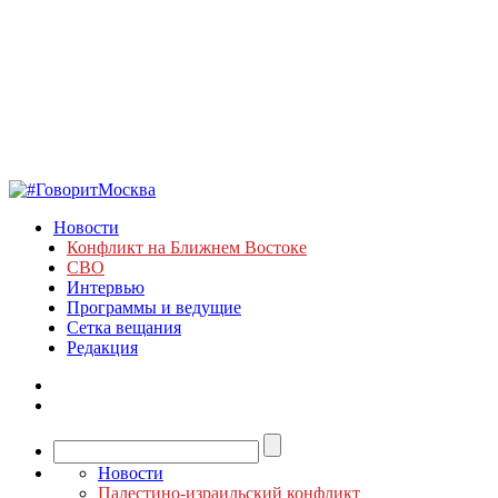
Новости
Конфликт на Ближнем Востоке
СВО
Интервью
Программы и ведущие
Сетка вещания
Редакция
Новости
Палестино-израильский конфликт