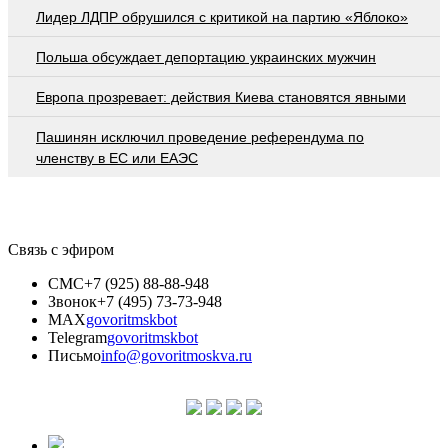
Лидер ЛДПР обрушился с критикой на партию «Яблоко»
Польша обсуждает депортацию украинских мужчин
Европа прозревает: действия Киева становятся явными
Пашинян исключил проведение референдума по
членству в ЕС или ЕАЭС
Связь с эфиром
СМС
+7 (925) 88-88-948
Звонок
+7 (495) 73-73-948
MAX
govoritmskbot
Telegram
govoritmskbot
Письмо
info@govoritmoskva.ru