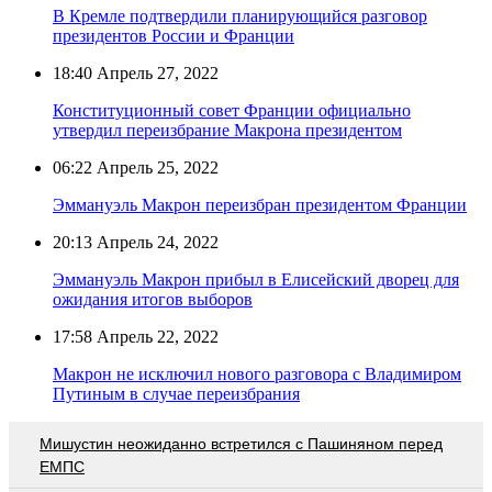
В Кремле подтвердили планирующийся разговор
президентов России и Франции
18:40
Апрель 27, 2022
Конституционный совет Франции официально
утвердил переизбрание Макрона президентом
06:22
Апрель 25, 2022
Эммануэль Макрон переизбран президентом Франции
20:13
Апрель 24, 2022
Эммануэль Макрон прибыл в Елисейский дворец для
ожидания итогов выборов
17:58
Апрель 22, 2022
Макрон не исключил нового разговора с Владимиром
Путиным в случае переизбрания
Мишустин неожиданно встретился с Пашиняном перед
ЕМПС