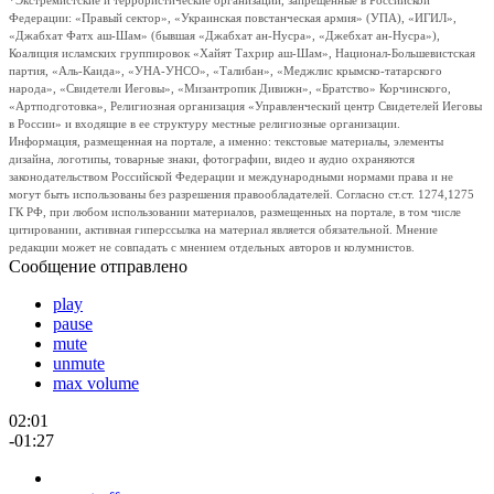
*Экстремистские и террористические организации, запрещенные в Российской
Федерации: «Правый сектор», «Украинская повстанческая армия» (УПА), «ИГИЛ»,
«Джабхат Фатх аш-Шам» (бывшая «Джабхат ан-Нусра», «Джебхат ан-Нусра»),
Коалиция исламских группировок «Хайят Тахрир аш-Шам», Национал-Большевистская
партия, «Аль-Каида», «УНА-УНСО», «Талибан», «Меджлис крымско-татарского
народа», «Свидетели Иеговы», «Мизантропик Дивижн», «Братство» Корчинского,
«Артподготовка», Религиозная организация «Управленческий центр Свидетелей Иеговы
в России» и входящие в ее структуру местные религиозные организации.
Информация, размещенная на портале, а именно: текстовые материалы, элементы
дизайна, логотипы, товарные знаки, фотографии, видео и аудио охраняются
законодательством Российской Федерации и международными нормами права и не
могут быть использованы без разрешения правообладателей. Согласно ст.ст. 1274,1275
ГК РФ, при любом использовании материалов, размещенных на портале, в том числе
цитировании, активная гиперссылка на материал является обязательной. Мнение
редакции может не совпадать с мнением отдельных авторов и колумнистов.
Сообщение отправлено
play
pause
mute
unmute
max volume
02:01
-01:27