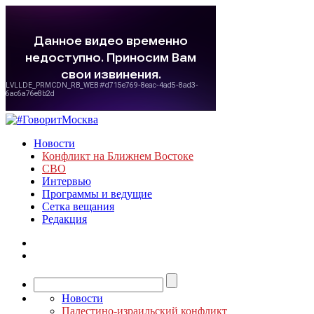
Новости
Конфликт на Ближнем Востоке
СВО
Интервью
Программы и ведущие
Сетка вещания
Редакция
Новости
Палестино-израильский конфликт