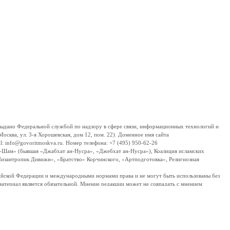
дано Федеральной службой по надзору в сфере связи, информационных технологий и
сква, ул. 3-я Хорошевская, дом 12, пом. 22). Доменное имя сайта
 info@govoritmoskva.ru. Номер телефона: +7 (495) 950-62-26
ш-Шам» (бывшая «Джабхат ан-Нусра», «Джебхат ан-Нусра»), Коалиция исламских
изантропик Дивижн», «Братство» Корчинского, «Артподготовка», Религиозная
ссийской Федерации и международными нормами права и не могут быть использованы без
материал является обязательной. Мнение редакции может не совпадать с мнением