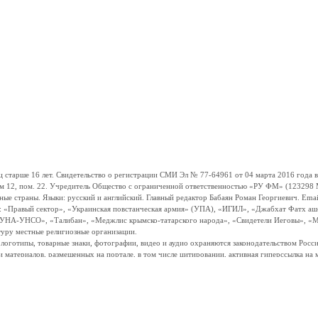
ше 16 лет. Свидетельство о регистрации СМИ Эл № 77-64961 от 04 марта 2016 года вы
ом 12, пом. 22. Учредитель Общество с ограниченной ответственностью «РУ ФМ» (123298 Мо
траны. Языки: русский и английский. Главный редактор Бабаян Роман Георгиевич. Email:
и: «Правый сектор», «Украинская повстанческая армия» (УПА), «ИГИЛ», «Джабхат Фатх а
«УНА-УНСО», «Талибан», «Меджлис крымско-татарского народа», «Свидетели Иеговы», «М
туру местные религиозные организации.
, логотипы, товарные знаки, фотографии, видео и аудио охраняются законодательством Ро
и материалов, размещенных на портале, в том числе цитировании, активная гиперссылка на 