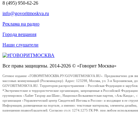
8 (495) 950-62-26
info@govoritmoskva.ru
Реклама на радио
Города вещания
Наши слушатели
Все права защищены. 2014-2026 © «Говорит Москва»
Сетевое издание «ГОВОРИТМОСКВА.РУ/GOVORITMOSKVA.RU». Предназначено для лиц стар
массовых коммуникаций (Роскомнадзор). Адрес: 123298, Москва, ул. 3-я Хорошевская, д
GOVORITMOSKVA.RU. Территория распространения – Российская Федерация и зарубежные с
*Экстремистские и террористические организации, запрещенные в Российской Федераци
группировок «Хайят Тахрир аш-Шам», Национал-Большевистская партия, «Аль-Каида», 
организация «Управленческий центр Свидетелей Иеговы в России» и входящие в ее струк
Информация, размещенная на портале, а именно: текстовые материалы, элементы дизайна
разрешения правообладателей. Согласно ст.ст. 1274,1275 ГК РФ, при любом использовани
отдельных авторов и колумнистов.
Сообщение отправлено
play
pause