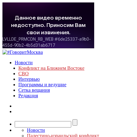
Новости
Конфликт на Ближнем Востоке
СВО
Интервью
Программы и ведущие
Сетка вещания
Редакция
Новости
Палестино-израильский конфликт