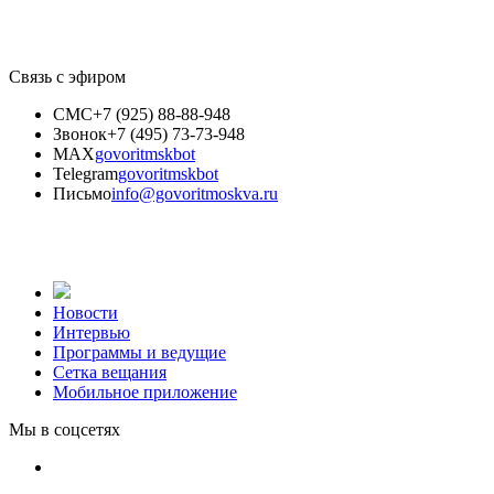
Связь с эфиром
СМС
+7 (925) 88-88-948
Звонок
+7 (495) 73-73-948
MAX
govoritmskbot
Telegram
govoritmskbot
Письмо
info@govoritmoskva.ru
Новости
Интервью
Программы и ведущие
Сетка вещания
Мобильное приложение
Мы в соцсетях