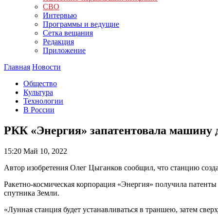
СВО
Интервью
Программы и ведущие
Сетка вещания
Редакция
Приложение
Главная
Новости
Общество
Культура
Технологии
В России
РКК «Энергия» запатентовала машину д
15:20
Май 10, 2022
Автор изобретения Олег Цыганков сообщил, что станцию созд
Ракетно-космическая корпорация «Энергия» получила патент
спутника Земли.
«Лунная станция будет устанавливаться в траншею, затем све