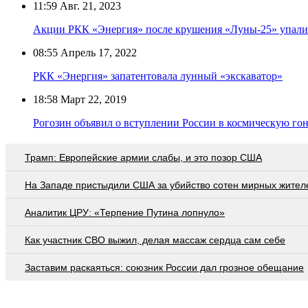
11:59
Авг. 21, 2023
Акции РКК «Энергия» после крушения «Луны-25» упали
08:55
Апрель 17, 2022
РКК «Энергия» запатентовала лунный «экскаватор»
18:58
Март 22, 2019
Рогозин объявил о вступлении России в космическую го
Трамп: Европейские армии слабы, и это позор США
На Западе пристыдили США за убийство сотен мирных жител
Аналитик ЦРУ: «Терпение Путина лопнуло»
Как участник СВО выжил, делая массаж сердца сам себе
Заставим раскаяться: союзник России дал грозное обещание