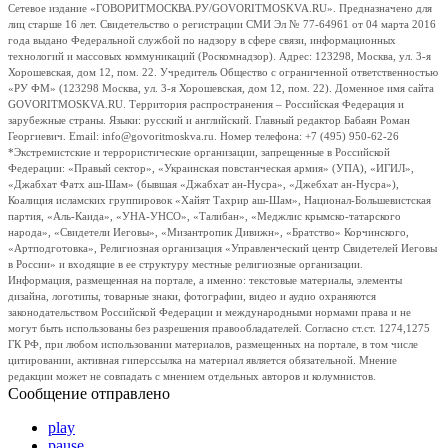
Сетевое издание «ГОВОРИТМОСКВА.РУ/GOVORITMOSKVA.RU». Предназначено для
лиц старше 16 лет. Свидетельство о регистрации СМИ Эл № 77-64961 от 04 марта 2016
года выдано Федеральной службой по надзору в сфере связи, информационных
технологий и массовых коммуникаций (Роскомнадзор). Адрес: 123298, Москва, ул. 3-я
Хорошевская, дом 12, пом. 22. Учредитель Общество с ограниченной ответственностью
«РУ ФМ» (123298 Москва, ул. 3-я Хорошевская, дом 12, пом. 22). Доменное имя сайта
GOVORITMOSKVA.RU. Территория распространения – Российская Федерация и
зарубежные страны. Языки: русский и английский. Главный редактор Бабаян Роман
Георгиевич. Email: info@govoritmoskva.ru. Номер телефона: +7 (495) 950-62-26
*Экстремистские и террористические организации, запрещенные в Российской
Федерации: «Правый сектор», «Украинская повстанческая армия» (УПА), «ИГИЛ»,
«Джабхат Фатх аш-Шам» (бывшая «Джабхат ан-Нусра», «Джебхат ан-Нусра»),
Коалиция исламских группировок «Хайят Тахрир аш-Шам», Национал-Большевистская
партия, «Аль-Каида», «УНА-УНСО», «Талибан», «Меджлис крымско-татарского
народа», «Свидетели Иеговы», «Мизантропик Дивижн», «Братство» Корчинского,
«Артподготовка», Религиозная организация «Управленческий центр Свидетелей Иеговы
в России» и входящие в ее структуру местные религиозные организации.
Информация, размещенная на портале, а именно: текстовые материалы, элементы
дизайна, логотипы, товарные знаки, фотографии, видео и аудио охраняются
законодательством Российской Федерации и международными нормами права и не
могут быть использованы без разрешения правообладателей. Согласно ст.ст. 1274,1275
ГК РФ, при любом использовании материалов, размещенных на портале, в том числе
цитировании, активная гиперссылка на материал является обязательной. Мнение
редакции может не совпадать с мнением отдельных авторов и колумнистов.
Сообщение отправлено
play
pause