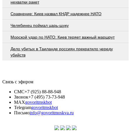
нехватки ракет
Сравнение: Киев назвал КНДР надежнее НАТО
Челябинец поймал царь-щуку
Морской удар по НАТО: Киев теряет важный маршрут
Дело убитых в Таиланде россиян прекратило череду
убийств
Связь с эфиром
СМС
+7 (925) 88-88-948
Звонок
+7 (495) 73-73-948
MAX
govoritmskbot
Telegram
govoritmskbot
Письмо
info@govoritmoskva.ru