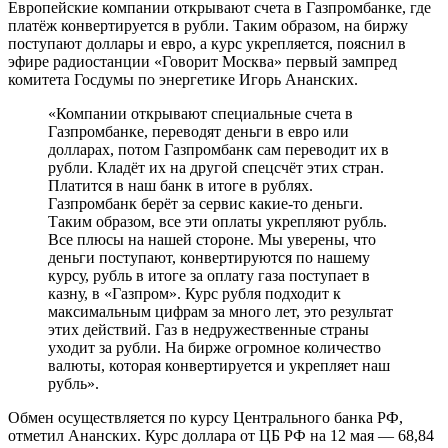
Европейские компании открывают счета в Газпромбанке, где
платёж конвертируется в рубли. Таким образом, на биржу
поступают доллары и евро, а курс укрепляется, пояснил в
эфире радиостанции «Говорит Москва» первый зампред
комитета Госдумы по энергетике Игорь Ананских.
«Компании открывают специальные счета в
Газпромбанке, переводят деньги в евро или
долларах, потом Газпромбанк сам переводит их в
рубли. Кладёт их на другой спецсчёт этих стран.
Платится в наш банк в итоге в рублях.
Газпромбанк берёт за сервис какие-то деньги.
Таким образом, все эти оплаты укрепляют рубль.
Все плюсы на нашей стороне. Мы уверены, что
деньги поступают, конвертируются по нашему
курсу, рубль в итоге за оплату газа поступает в
казну, в «Газпром». Курс рубля подходит к
максимальным цифрам за много лет, это результат
этих действий. Газ в недружественные страны
уходит за рубли. На бирже огромное количество
валюты, которая конвертируется и укрепляет наш
рубль».
Обмен осуществляется по курсу Центрального банка РФ,
отметил Ананских. Курс доллара от ЦБ РФ на 12 мая — 68,84