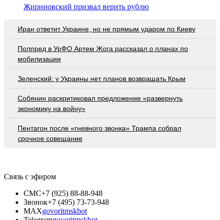
Жириновский призвал верить рублю
Иран ответит Украине, но не прямым ударом по Киеву
Полпред в УрФО Артем Жога рассказал о планах по
мобилизации
Зеленский: у Украины нет планов возвращать Крым
Собянин раскритиковал предложение «развернуть
экономику на войну»
Пентагон после «гневного звонка» Трампа собрал
срочное совещание
Связь с эфиром
СМС
+7 (925) 88-88-948
Звонок
+7 (495) 73-73-948
MAX
govoritmskbot
Telegram
govoritmskbot