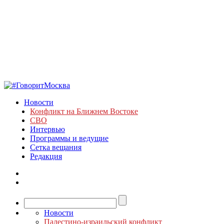
Новости
Конфликт на Ближнем Востоке
СВО
Интервью
Программы и ведущие
Сетка вещания
Редакция
Новости
Палестино-израильский конфликт