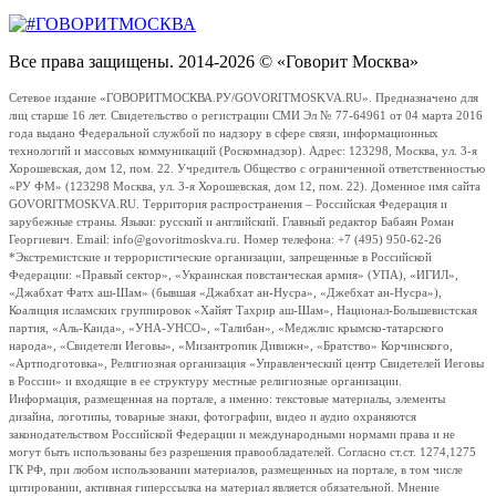
Все права защищены. 2014-2026 © «Говорит Москва»
Сетевое издание «ГОВОРИТМОСКВА.РУ/GOVORITMOSKVA.RU». Предназначено для
лиц старше 16 лет. Свидетельство о регистрации СМИ Эл № 77-64961 от 04 марта 2016
года выдано Федеральной службой по надзору в сфере связи, информационных
технологий и массовых коммуникаций (Роскомнадзор). Адрес: 123298, Москва, ул. 3-я
Хорошевская, дом 12, пом. 22. Учредитель Общество с ограниченной ответственностью
«РУ ФМ» (123298 Москва, ул. 3-я Хорошевская, дом 12, пом. 22). Доменное имя сайта
GOVORITMOSKVA.RU. Территория распространения – Российская Федерация и
зарубежные страны. Языки: русский и английский. Главный редактор Бабаян Роман
Георгиевич. Email: info@govoritmoskva.ru. Номер телефона: +7 (495) 950-62-26
*Экстремистские и террористические организации, запрещенные в Российской
Федерации: «Правый сектор», «Украинская повстанческая армия» (УПА), «ИГИЛ»,
«Джабхат Фатх аш-Шам» (бывшая «Джабхат ан-Нусра», «Джебхат ан-Нусра»),
Коалиция исламских группировок «Хайят Тахрир аш-Шам», Национал-Большевистская
партия, «Аль-Каида», «УНА-УНСО», «Талибан», «Меджлис крымско-татарского
народа», «Свидетели Иеговы», «Мизантропик Дивижн», «Братство» Корчинского,
«Артподготовка», Религиозная организация «Управленческий центр Свидетелей Иеговы
в России» и входящие в ее структуру местные религиозные организации.
Информация, размещенная на портале, а именно: текстовые материалы, элементы
дизайна, логотипы, товарные знаки, фотографии, видео и аудио охраняются
законодательством Российской Федерации и международными нормами права и не
могут быть использованы без разрешения правообладателей. Согласно ст.ст. 1274,1275
ГК РФ, при любом использовании материалов, размещенных на портале, в том числе
цитировании, активная гиперссылка на материал является обязательной. Мнение