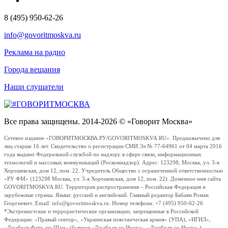
8 (495) 950-62-26
info@govoritmoskva.ru
Реклама на радио
Города вещания
Наши слушатели
Все права защищены. 2014-2026 © «Говорит Москва»
Сетевое издание «ГОВОРИТМОСКВА.РУ/GOVORITMOSKVA.RU». Предназначено для
лиц старше 16 лет. Свидетельство о регистрации СМИ Эл № 77-64961 от 04 марта 2016
года выдано Федеральной службой по надзору в сфере связи, информационных
технологий и массовых коммуникаций (Роскомнадзор). Адрес: 123298, Москва, ул. 3-я
Хорошевская, дом 12, пом. 22. Учредитель Общество с ограниченной ответственностью
«РУ ФМ» (123298 Москва, ул. 3-я Хорошевская, дом 12, пом. 22). Доменное имя сайта
GOVORITMOSKVA.RU. Территория распространения – Российская Федерация и
зарубежные страны. Языки: русский и английский. Главный редактор Бабаян Роман
Георгиевич. Email: info@govoritmoskva.ru. Номер телефона: +7 (495) 950-62-26
*Экстремистские и террористические организации, запрещенные в Российской
Федерации: «Правый сектор», «Украинская повстанческая армия» (УПА), «ИГИЛ»,
«Джабхат Фатх аш-Шам» (бывшая «Джабхат ан-Нусра», «Джебхат ан-Нусра»),