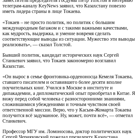
Заместитель председателя Госдумы Пётр Толстой в интервью
телеграм-каналу KeyNews заявил, что Казахстану повезло
иметь лидера страны в лице Токаева.
«Токаев – не просто политик, но политик с большим
международным багажом и с такими важными качествами,
как мудрость, выдержка, и умение вовремя сделать
соответствующие выводы из ситуации. Мужество эти выводы
реализовать», — сказал Толстой.
Бывший политик, кандидат исторических наук Сергей
Станкевич заявил, что Токаев закономерно возглавил
Казахстан.
«Он вырос в семье фронтовика-орденоносца Кемеля Токаева,
ставшего писателем и оставившего более десяти вполне
поучительных книг. Учился в Москве в институте и
дипакадемии, а дипломатический опыт приобретал в Китае. Я
вижу перед собой человека с разносторонними знаниями,
сложившимися убеждениями и точным чувством своей
ответственной миссии. Верю, что у Касым-Жомарта Токаева
получится всё задуманное. Ну, может, почти всё», — отметил
Станкевич.
Профессор МГУ им. Ломоносова, доктор политических наук
Сергей Черняховский пожелал президенту Казахстана