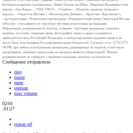
Коалиция исламских группировок «Хайят Тахрир аш-Шам», Национал-Большевистская
партия, «Аль-Каида», «УНА-УНСО», «Талибан», «Меджлис крымско-татарского
народа», «Свидетели Иеговы», «Мизантропик Дивижн», «Братство» Корчинского,
«Артподготовка», Религиозная организация «Управленческий центр Свидетелей Иеговы
в России» и входящие в ее структуру местные религиозные организации.
Информация, размещенная на портале, а именно: текстовые материалы, элементы
дизайна, логотипы, товарные знаки, фотографии, видео и аудио охраняются
законодательством Российской Федерации и международными нормами права и не
могут быть использованы без разрешения правообладателей. Согласно ст.ст. 1274,1275
ГК РФ, при любом использовании материалов, размещенных на портале, в том числе
цитировании, активная гиперссылка на материал является обязательной. Мнение
редакции может не совпадать с мнением отдельных авторов и колумнистов.
Сообщение отправлено
play
pause
mute
unmute
max volume
02:01
-01:27
repeat off