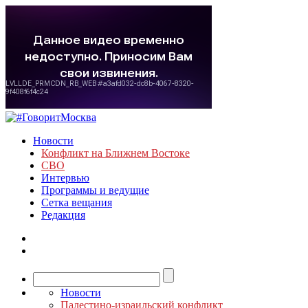
Новости
Конфликт на Ближнем Востоке
СВО
Интервью
Программы и ведущие
Сетка вещания
Редакция
Новости
Палестино-израильский конфликт