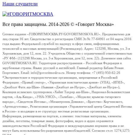
Наши слушатели
Все права защищены. 2014-2026 © «Говорит Москва»
Сетевое издание «ГОВОРИТМОСКВА.РУ/GOVORITMOSKVA.RU». Предназначено для
лиц старше 16 лет. Свидетельство о регистрации СМИ Эл № 77-64961 от 04 марта 2016
года выдано Федеральной службой по надзору в сфере связи, информационных
технологий и массовых коммуникаций (Роскомнадзор). Адрес: 123298, Москва, ул. 3-я
Хорошевская, дом 12, пом. 22. Учредитель Общество с ограниченной ответственностью
«РУ ФМ» (123298 Москва, ул. 3-я Хорошевская, дом 12, пом. 22). Доменное имя сайта
GOVORITMOSKVA.RU. Территория распространения – Российская Федерация и
зарубежные страны. Языки: русский и английский. Главный редактор Бабаян Роман
Георгиевич. Email: info@govoritmoskva.ru. Номер телефона: +7 (495) 950-62-26
*Экстремистские и террористические организации, запрещенные в Российской
Федерации: «Правый сектор», «Украинская повстанческая армия» (УПА), «ИГИЛ»,
«Джабхат Фатх аш-Шам» (бывшая «Джабхат ан-Нусра», «Джебхат ан-Нусра»),
Коалиция исламских группировок «Хайят Тахрир аш-Шам», Национал-Большевистская
партия, «Аль-Каида», «УНА-УНСО», «Талибан», «Меджлис крымско-татарского
народа», «Свидетели Иеговы», «Мизантропик Дивижн», «Братство» Корчинского,
«Артподготовка», Религиозная организация «Управленческий центр Свидетелей Иеговы
в России» и входящие в ее структуру местные религиозные организации.
Информация, размещенная на портале, а именно: текстовые материалы, элементы
дизайна, логотипы, товарные знаки, фотографии, видео и аудио охраняются
законодательством Российской Федерации и международными нормами права и не
могут быть использованы без разрешения правообладателей. Согласно ст.ст. 1274,1275