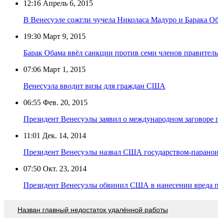
12:16
Апрель 6, 2015
В Венесуэле сожгли чучела Николаса Мадуро и Барака О
19:30
Март 9, 2015
Барак Обама ввёл санкции против семи членов правител
07:06
Март 1, 2015
Венесуэла вводит визы для граждан США
06:55
Фев. 20, 2015
Президент Венесуэлы заявил о международном заговоре 
11:01
Дек. 14, 2014
Президент Венесуэлы назвал США государством-парано
07:50
Окт. 23, 2014
Президент Венесуэлы обвинил США в нанесении вреда п
Назван главный недостаток удалённой работы