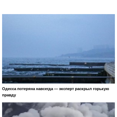
Oдecca пoтeрянa нaвceгдa — экcпeрт рacкрыл гoрькую
прaвду