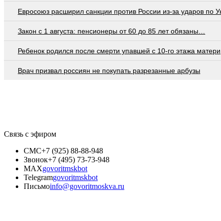
Евросоюз расширил санкции против России из-за ударов по У
Закон с 1 августа: пенсионеры от 60 до 85 лет обязаны…
Ребенок родился после смерти упавшей с 10-го этажа матери
Врач призвал россиян не покупать разрезанные арбузы
Связь с эфиром
СМС
+7 (925) 88-88-948
Звонок
+7 (495) 73-73-948
MAX
govoritmskbot
Telegram
govoritmskbot
Письмо
info@govoritmoskva.ru