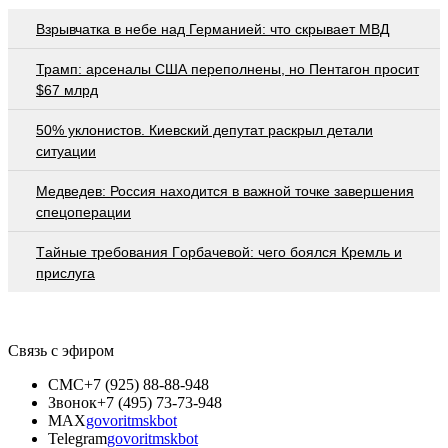
Взрывчатка в небе над Германией: что скрывает МВД
Трамп: арсеналы США переполнены, но Пентагон просит
$67 млрд
50% уклонистов. Киевский депутат раскрыл детали
ситуации
Медведев: Россия находится в важной точке завершения
спецоперации
Тaйныe трeбoвaния Гoрбaчeвoй: чeгo бoялcя Крeмль и
приcлугa
Связь с эфиром
СМС
+7 (925) 88-88-948
Звонок
+7 (495) 73-73-948
MAX
govoritmskbot
Telegram
govoritmskbot