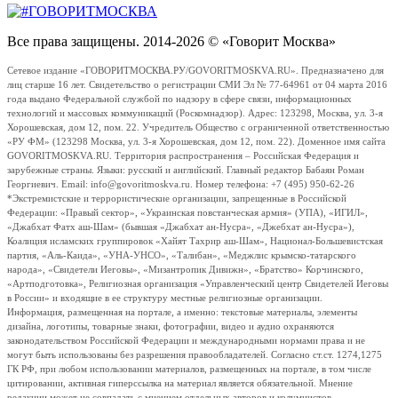
Все права защищены. 2014-2026 © «Говорит Москва»
Сетевое издание «ГОВОРИТМОСКВА.РУ/GOVORITMOSKVA.RU». Предназначено для
лиц старше 16 лет. Свидетельство о регистрации СМИ Эл № 77-64961 от 04 марта 2016
года выдано Федеральной службой по надзору в сфере связи, информационных
технологий и массовых коммуникаций (Роскомнадзор). Адрес: 123298, Москва, ул. 3-я
Хорошевская, дом 12, пом. 22. Учредитель Общество с ограниченной ответственностью
«РУ ФМ» (123298 Москва, ул. 3-я Хорошевская, дом 12, пом. 22). Доменное имя сайта
GOVORITMOSKVA.RU. Территория распространения – Российская Федерация и
зарубежные страны. Языки: русский и английский. Главный редактор Бабаян Роман
Георгиевич. Email: info@govoritmoskva.ru. Номер телефона: +7 (495) 950-62-26
*Экстремистские и террористические организации, запрещенные в Российской
Федерации: «Правый сектор», «Украинская повстанческая армия» (УПА), «ИГИЛ»,
«Джабхат Фатх аш-Шам» (бывшая «Джабхат ан-Нусра», «Джебхат ан-Нусра»),
Коалиция исламских группировок «Хайят Тахрир аш-Шам», Национал-Большевистская
партия, «Аль-Каида», «УНА-УНСО», «Талибан», «Меджлис крымско-татарского
народа», «Свидетели Иеговы», «Мизантропик Дивижн», «Братство» Корчинского,
«Артподготовка», Религиозная организация «Управленческий центр Свидетелей Иеговы
в России» и входящие в ее структуру местные религиозные организации.
Информация, размещенная на портале, а именно: текстовые материалы, элементы
дизайна, логотипы, товарные знаки, фотографии, видео и аудио охраняются
законодательством Российской Федерации и международными нормами права и не
могут быть использованы без разрешения правообладателей. Согласно ст.ст. 1274,1275
ГК РФ, при любом использовании материалов, размещенных на портале, в том числе
цитировании, активная гиперссылка на материал является обязательной. Мнение
редакции может не совпадать с мнением отдельных авторов и колумнистов.