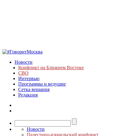
Новости
Конфликт на Ближнем Востоке
СВО
Интервью
Программы и ведущие
Сетка вещания
Редакция
Новости
Палестино-израильский конфликт