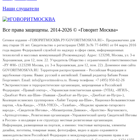
Наши слушатели
Все права защищены. 2014-2026 © «Говорит Москва»
Сетевое издание «ГОВОРИТМОСКВА.РУ/GOVORITMOSKVA.RU». Предназначено для
лиц старше 16 лет. Свидетельство о регистрации СМИ Эл № 77-64961 от 04 марта 2016
года выдано Федеральной службой по надзору в сфере связи, информационных
технологий и массовых коммуникаций (Роскомнадзор). Адрес: 123298, Москва, ул. 3-я
Хорошевская, дом 12, пом. 22. Учредитель Общество с ограниченной ответственностью
«РУ ФМ» (123298 Москва, ул. 3-я Хорошевская, дом 12, пом. 22). Доменное имя сайта
GOVORITMOSKVA.RU. Территория распространения – Российская Федерация и
зарубежные страны. Языки: русский и английский. Главный редактор Бабаян Роман
Георгиевич. Email: info@govoritmoskva.ru. Номер телефона: +7 (495) 950-62-26
*Экстремистские и террористические организации, запрещенные в Российской
Федерации: «Правый сектор», «Украинская повстанческая армия» (УПА), «ИГИЛ»,
«Джабхат Фатх аш-Шам» (бывшая «Джабхат ан-Нусра», «Джебхат ан-Нусра»),
Коалиция исламских группировок «Хайят Тахрир аш-Шам», Национал-Большевистская
партия, «Аль-Каида», «УНА-УНСО», «Талибан», «Меджлис крымско-татарского
народа», «Свидетели Иеговы», «Мизантропик Дивижн», «Братство» Корчинского,
«Артподготовка», Религиозная организация «Управленческий центр Свидетелей Иеговы
в России» и входящие в ее структуру местные религиозные организации.
Информация, размещенная на портале, а именно: текстовые материалы, элементы
дизайна, логотипы, товарные знаки, фотографии, видео и аудио охраняются
законодательством Российской Федерации и международными нормами права и не