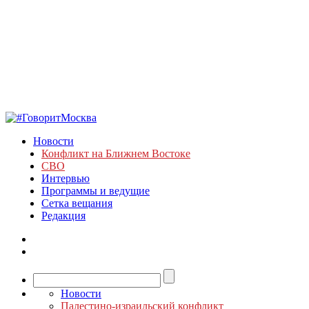
Новости
Конфликт на Ближнем Востоке
СВО
Интервью
Программы и ведущие
Сетка вещания
Редакция
Новости
Палестино-израильский конфликт