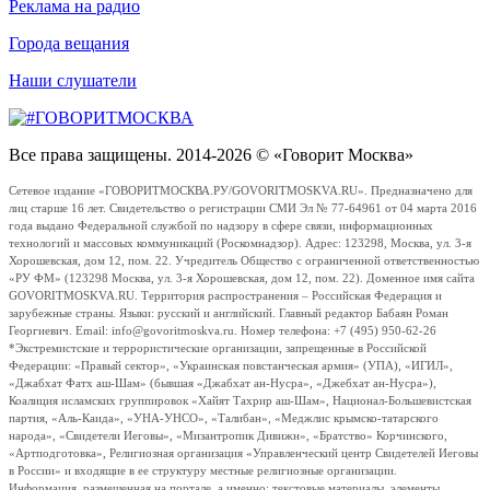
Реклама на радио
Города вещания
Наши слушатели
Все права защищены. 2014-2026 © «Говорит Москва»
Сетевое издание «ГОВОРИТМОСКВА.РУ/GOVORITMOSKVA.RU». Предназначено для
лиц старше 16 лет. Свидетельство о регистрации СМИ Эл № 77-64961 от 04 марта 2016
года выдано Федеральной службой по надзору в сфере связи, информационных
технологий и массовых коммуникаций (Роскомнадзор). Адрес: 123298, Москва, ул. 3-я
Хорошевская, дом 12, пом. 22. Учредитель Общество с ограниченной ответственностью
«РУ ФМ» (123298 Москва, ул. 3-я Хорошевская, дом 12, пом. 22). Доменное имя сайта
GOVORITMOSKVA.RU. Территория распространения – Российская Федерация и
зарубежные страны. Языки: русский и английский. Главный редактор Бабаян Роман
Георгиевич. Email: info@govoritmoskva.ru. Номер телефона: +7 (495) 950-62-26
*Экстремистские и террористические организации, запрещенные в Российской
Федерации: «Правый сектор», «Украинская повстанческая армия» (УПА), «ИГИЛ»,
«Джабхат Фатх аш-Шам» (бывшая «Джабхат ан-Нусра», «Джебхат ан-Нусра»),
Коалиция исламских группировок «Хайят Тахрир аш-Шам», Национал-Большевистская
партия, «Аль-Каида», «УНА-УНСО», «Талибан», «Меджлис крымско-татарского
народа», «Свидетели Иеговы», «Мизантропик Дивижн», «Братство» Корчинского,
«Артподготовка», Религиозная организация «Управленческий центр Свидетелей Иеговы
в России» и входящие в ее структуру местные религиозные организации.
Информация, размещенная на портале, а именно: текстовые материалы, элементы