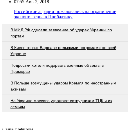
07:55
Авг. 2, 2018
Российские аграрии пожаловались на ограничение
экспорта зерна в Прибалтику
В МИД РФ сделали заявление об ударах Украины по
портам
В Киеве грозят Варшаве польскими погромами по всей
Украине
Подростки хотели подорвать военные объекты в
Приморье
В Польше возмущены ударом Кремля по иностранным
активам
На Украине массово угрожают сотрудникам ТЦК и их
семьям
Связь с эфиром