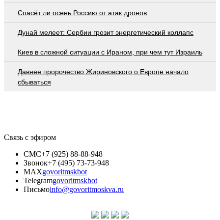
Спасёт ли осень Россию от атак дронов
Дунай мелеет: Сербии грозит энергетический коллапс
Киев в сложной ситуации с Ираном, при чем тут Израиль
Давнее пророчество Жириновского о Европе начало
сбываться
Связь с эфиром
СМС
+7 (925) 88-88-948
Звонок
+7 (495) 73-73-948
MAX
govoritmskbot
Telegram
govoritmskbot
Письмо
info@govoritmoskva.ru