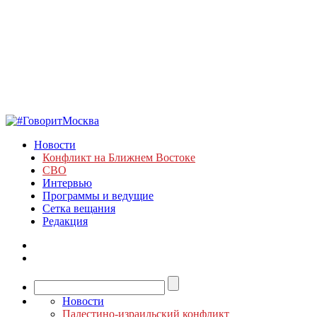
Новости
Конфликт на Ближнем Востоке
СВО
Интервью
Программы и ведущие
Сетка вещания
Редакция
Новости
Палестино-израильский конфликт