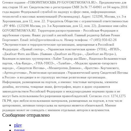
Сетевое издание «ГОВОРИТМОСКВА.РУ/GOVORITMOSKVA.RU». Предназначено для
лиц старше 16 лет. Свидетельство о регистрации СМИ Эл № 77-64961 от 04 марта 2016
года выдано Федеральной службой по надзору в сфере связи, информационных
технологий и массовых коммуникаций (Роскомнадзор). Адрес: 123298, Москва, ул. 3-я
Хорошевская, дом 12, пом. 22. Учредитель Общество с ограниченной ответственностью
«РУ ФМ» (123298 Москва, ул. 3-я Хорошевская, дом 12, пом. 22). Доменное имя сайта
GOVORITMOSKVA.RU. Территория распространения – Российская Федерация и
зарубежные страны. Языки: русский и английский. Главный редактор Бабаян Роман
Георгиевич. Email: info@govoritmoskva.ru. Номер телефона: +7 (495) 950-62-26
*Экстремистские и террористические организации, запрещенные в Российской
Федерации: «Правый сектор», «Украинская повстанческая армия» (УПА), «ИГИЛ»,
«Джабхат Фатх аш-Шам» (бывшая «Джабхат ан-Нусра», «Джебхат ан-Нусра»),
Коалиция исламских группировок «Хайят Тахрир аш-Шам», Национал-Большевистская
партия, «Аль-Каида», «УНА-УНСО», «Талибан», «Меджлис крымско-татарского
народа», «Свидетели Иеговы», «Мизантропик Дивижн», «Братство» Корчинского,
«Артподготовка», Религиозная организация «Управленческий центр Свидетелей Иеговы
в России» и входящие в ее структуру местные религиозные организации.
Информация, размещенная на портале, а именно: текстовые материалы, элементы
дизайна, логотипы, товарные знаки, фотографии, видео и аудио охраняются
законодательством Российской Федерации и международными нормами права и не
могут быть использованы без разрешения правообладателей. Согласно ст.ст. 1274,1275
ГК РФ, при любом использовании материалов, размещенных на портале, в том числе
цитировании, активная гиперссылка на материал является обязательной. Мнение
редакции может не совпадать с мнением отдельных авторов и колумнистов.
Сообщение отправлено
play
pause