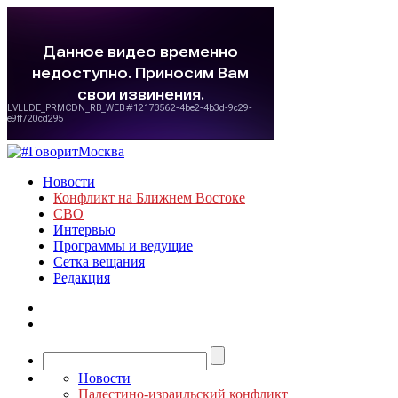
Новости
Конфликт на Ближнем Востоке
СВО
Интервью
Программы и ведущие
Сетка вещания
Редакция
Новости
Палестино-израильский конфликт