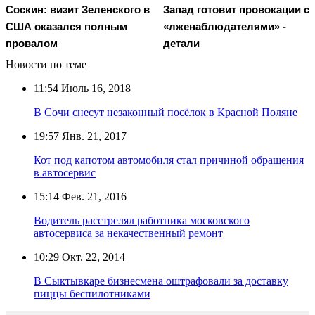
Соскин: визит Зеленского в
Запад готовит провокации с
США оказался полным
«лженаблюдателями» -
провалом
детали
Новости по теме
11:54
Июль 16, 2018
В Сочи снесут незаконный посёлок в Красной Поляне
19:57
Янв. 21, 2017
Кот под капотом автомобиля стал причиной обращения
в автосервис
15:14
Фев. 21, 2016
Водитель расстрелял работника московского
автосервиса за некачественный ремонт
10:29
Окт. 22, 2014
В Сыктывкаре бизнесмена оштрафовали за доставку
пиццы беспилотниками