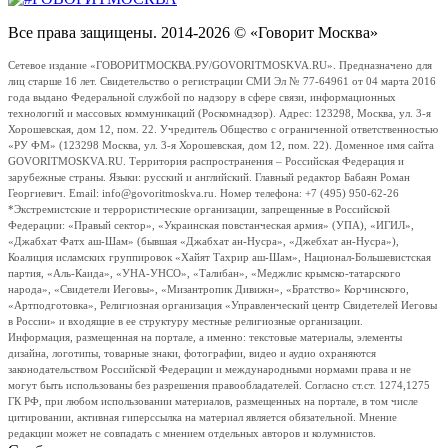
Все права защищены. 2014-2026 © «Говорит Москва»
Сетевое издание «ГОВОРИТМОСКВА.РУ/GOVORITMOSKVA.RU». Предназначено для
лиц старше 16 лет. Свидетельство о регистрации СМИ Эл № 77-64961 от 04 марта 2016
года выдано Федеральной службой по надзору в сфере связи, информационных
технологий и массовых коммуникаций (Роскомнадзор). Адрес: 123298, Москва, ул. 3-я
Хорошевская, дом 12, пом. 22. Учредитель Общество с ограниченной ответственностью
«РУ ФМ» (123298 Москва, ул. 3-я Хорошевская, дом 12, пом. 22). Доменное имя сайта
GOVORITMOSKVA.RU. Территория распространения – Российская Федерация и
зарубежные страны. Языки: русский и английский. Главный редактор Бабаян Роман
Георгиевич. Email: info@govoritmoskva.ru. Номер телефона: +7 (495) 950-62-26
*Экстремистские и террористические организации, запрещенные в Российской
Федерации: «Правый сектор», «Украинская повстанческая армия» (УПА), «ИГИЛ»,
«Джабхат Фатх аш-Шам» (бывшая «Джабхат ан-Нусра», «Джебхат ан-Нусра»),
Коалиция исламских группировок «Хайят Тахрир аш-Шам», Национал-Большевистская
партия, «Аль-Каида», «УНА-УНСО», «Талибан», «Меджлис крымско-татарского
народа», «Свидетели Иеговы», «Мизантропик Дивижн», «Братство» Корчинского,
«Артподготовка», Религиозная организация «Управленческий центр Свидетелей Иеговы
в России» и входящие в ее структуру местные религиозные организации.
Информация, размещенная на портале, а именно: текстовые материалы, элементы
дизайна, логотипы, товарные знаки, фотографии, видео и аудио охраняются
законодательством Российской Федерации и международными нормами права и не
могут быть использованы без разрешения правообладателей. Согласно ст.ст. 1274,1275
ГК РФ, при любом использовании материалов, размещенных на портале, в том числе
цитировании, активная гиперссылка на материал является обязательной. Мнение
редакции может не совпадать с мнением отдельных авторов и колумнистов.