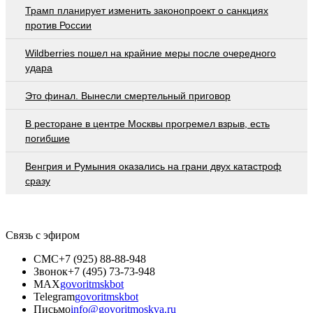
Трамп планирует изменить законопроект о санкциях
против России
Wildberries пошел на крайние меры после очередного
удара
Это финал. Вынесли смертельный приговор
В ресторане в центре Москвы прогремел взрыв, есть
погибшие
Венгрия и Румыния оказались на грани двух катастроф
сразу
Связь с эфиром
СМС
+7 (925) 88-88-948
Звонок
+7 (495) 73-73-948
MAX
govoritmskbot
Telegram
govoritmskbot
Письмо
info@govoritmoskva.ru