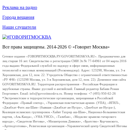
Реклама на радио
Города вещания
Наши слушатели
Все права защищены. 2014-2026 © «Говорит Москва»
Сетевое издание «ГОВОРИТМОСКВА.РУ/GOVORITMOSKVA.RU». Предназначено для
лиц старше 16 лет. Свидетельство о регистрации СМИ Эл № 77-64961 от 04 марта 2016
года выдано Федеральной службой по надзору в сфере связи, информационных
технологий и массовых коммуникаций (Роскомнадзор). Адрес: 123298, Москва, ул. 3-я
Хорошевская, дом 12, пом. 22. Учредитель Общество с ограниченной ответственностью
«РУ ФМ» (123298 Москва, ул. 3-я Хорошевская, дом 12, пом. 22). Доменное имя сайта
GOVORITMOSKVA.RU. Территория распространения – Российская Федерация и
зарубежные страны. Языки: русский и английский. Главный редактор Бабаян Роман
Георгиевич. Email: info@govoritmoskva.ru. Номер телефона: +7 (495) 950-62-26
*Экстремистские и террористические организации, запрещенные в Российской
Федерации: «Правый сектор», «Украинская повстанческая армия» (УПА), «ИГИЛ»,
«Джабхат Фатх аш-Шам» (бывшая «Джабхат ан-Нусра», «Джебхат ан-Нусра»),
Коалиция исламских группировок «Хайят Тахрир аш-Шам», Национал-Большевистская
партия, «Аль-Каида», «УНА-УНСО», «Талибан», «Меджлис крымско-татарского
народа», «Свидетели Иеговы», «Мизантропик Дивижн», «Братство» Корчинского,
«Артподготовка», Религиозная организация «Управленческий центр Свидетелей Иеговы