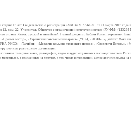
ше 16 лет. Свидетельство о регистрации СМИ Эл № 77-64961 от 04 марта 2016 года вы
ом 12, пом. 22. Учредитель Общество с ограниченной ответственностью «РУ ФМ» (123298 Мо
траны. Языки: русский и английский. Главный редактор Бабаян Роман Георгиевич. Email:
и: «Правый сектор», «Украинская повстанческая армия» (УПА), «ИГИЛ», «Джабхат Фатх а
«УНА-УНСО», «Талибан», «Меджлис крымско-татарского народа», «Свидетели Иеговы», «М
туру местные религиозные организации.
, логотипы, товарные знаки, фотографии, видео и аудио охраняются законодательством Ро
и материалов, размещенных на портале, в том числе цитировании, активная гиперссылка на 