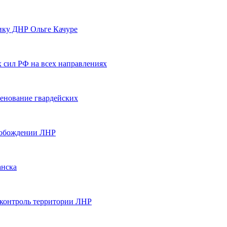
ику ДНР Ольге Качуре
 сил РФ на всех направлениях
енование гвардейских
вобождении ЛНР
анска
 контроль территории ЛНР