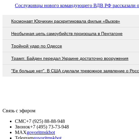
Сослуживцы нового командующего ВДВ РФ рассказали о 
Космонавт Юрчихин раскритиковала фильм «Вызов»
Необычная цепь самоубийств произошла в Пентагоне
Тройной удар по Одессe
Трамп: Байден передал Украине достаточно вооружения
"Ее больше нет". В США сделали тревожное заявление о Рос
Связь с эфиром
СМС
+7 (925) 88-88-948
Звонок
+7 (495) 73-73-948
MAX
govoritmskbot
Telegram
govoritmskbot