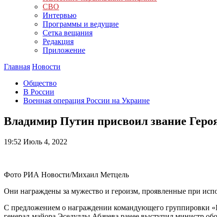
СВО
Интервью
Программы и ведущие
Сетка вещания
Редакция
Приложение
Главная
Новости
Общество
В России
Военная операция России на Украине
Владимир Путин присвоил звание Героя
19:52
Июль 4, 2022
Фото РИА Новости/Михаил Метцель
Они награждены за мужество и героизм, проявленные при исп
С предложением о награждении командующего группировки «Ц
генерал-майора Эседуллы Абачева ранее выступил министр об