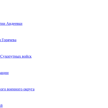
тии Авдеевки
я Горячева
 Сухопутных войск
рации
ого военного округа
ий