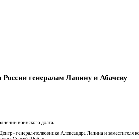
 России генералам Лапину и Абачеву
олнении воинского долга.
ентр» генерал-полковника Александра Лапина и заместителя 
ороны Сергей Шойгу.