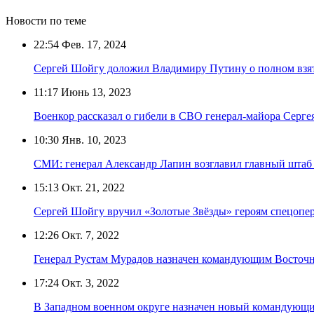
Новости по теме
22:54
Фев. 17, 2024
Сергей Шойгу доложил Владимиру Путину о полном взя
11:17
Июнь 13, 2023
Военкор рассказал о гибели в СВО генерал‑майора Серге
10:30
Янв. 10, 2023
СМИ: генерал Александр Лапин возглавил главный штаб
15:13
Окт. 21, 2022
Сергей Шойгу вручил «Золотые Звёзды» героям спецопе
12:26
Окт. 7, 2022
Генерал Рустам Мурадов назначен командующим Восточн
17:24
Окт. 3, 2022
В Западном военном округе назначен новый командующ