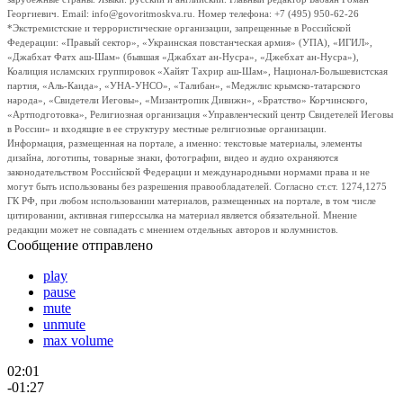
Георгиевич. Email: info@govoritmoskva.ru. Номер телефона: +7 (495) 950-62-26
*Экстремистские и террористические организации, запрещенные в Российской
Федерации: «Правый сектор», «Украинская повстанческая армия» (УПА), «ИГИЛ»,
«Джабхат Фатх аш-Шам» (бывшая «Джабхат ан-Нусра», «Джебхат ан-Нусра»),
Коалиция исламских группировок «Хайят Тахрир аш-Шам», Национал-Большевистская
партия, «Аль-Каида», «УНА-УНСО», «Талибан», «Меджлис крымско-татарского
народа», «Свидетели Иеговы», «Мизантропик Дивижн», «Братство» Корчинского,
«Артподготовка», Религиозная организация «Управленческий центр Свидетелей Иеговы
в России» и входящие в ее структуру местные религиозные организации.
Информация, размещенная на портале, а именно: текстовые материалы, элементы
дизайна, логотипы, товарные знаки, фотографии, видео и аудио охраняются
законодательством Российской Федерации и международными нормами права и не
могут быть использованы без разрешения правообладателей. Согласно ст.ст. 1274,1275
ГК РФ, при любом использовании материалов, размещенных на портале, в том числе
цитировании, активная гиперссылка на материал является обязательной. Мнение
редакции может не совпадать с мнением отдельных авторов и колумнистов.
Сообщение отправлено
play
pause
mute
unmute
max volume
02:01
-01:27