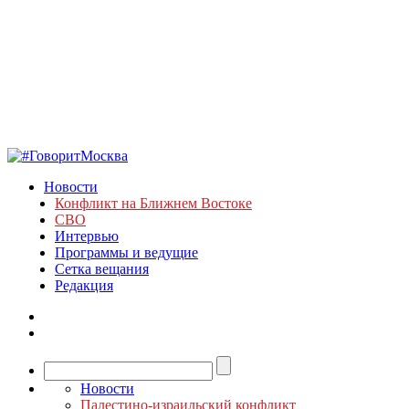
Новости
Конфликт на Ближнем Востоке
СВО
Интервью
Программы и ведущие
Сетка вещания
Редакция
Новости
Палестино-израильский конфликт