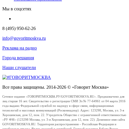
Мы в соцсетях
8 (495) 950-62-26
info@govoritmoskva.ru
Реклама на радио
Города вещания
Наши слушатели
Все права защищены. 2014-2026 © «Говорит Москва»
Сетевое издание «ГОВОРИТМОСКВА.РУ/GOVORITMOSKVA.RU». Предназначено для
лиц старше 16 лет. Свидетельство о регистрации СМИ Эл № 77-64961 от 04 марта 2016
года выдано Федеральной службой по надзору в сфере связи, информационных
технологий и массовых коммуникаций (Роскомнадзор). Адрес: 123298, Москва, ул. 3-я
Хорошевская, дом 12, пом. 22. Учредитель Общество с ограниченной ответственностью
«РУ ФМ» (123298 Москва, ул. 3-я Хорошевская, дом 12, пом. 22). Доменное имя сайта
GOVORITMOSKVA.RU. Территория распространения – Российская Федерация и
зарубежные страны. Языки: русский и английский. Главный редактор Бабаян Роман