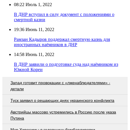
08:22
Июль 1, 2022
В ДНР вступил в силу документ с положениями о
смертной казни
19:36
Июнь 11, 2022
Рамзан Кадыров поддержал смертную казнь для
иностранных наёмников в ДНР
14:58
Июнь 11, 2022
В ДНР заявили о подготовке суда над наёмником из
Южной Кореи
Запад готовит провокации с «лженаблюдателями» -
детали
Туск заявил о решающих днях украинского конфликта
Австрийцы массово устремились в Россию после указа
Путина
Мэр Хиросимы в годовщину бомбардировки