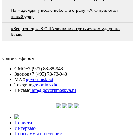
По Надеждину после побега в страну НАТО прилетел
новый удар
«Все, конец!». В США заявили о критическом ударе по
Киеву
Связь с эфиром
СМС
+7 (925) 88-88-948
Звонок
+7 (495) 73-73-948
MAX
govoritmskbot
Telegram
govoritmskbot
Письмо
info@govoritmoskva.ru
Новости
Интервью
Программы и ведущие