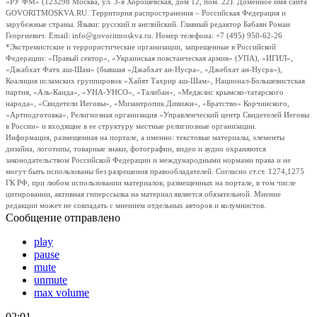
«РУ ФМ» (123298 Москва, ул. 3-я Хорошевская, дом 12, пом. 22). Доменное имя сайта
GOVORITMOSKVA.RU. Территория распространения – Российская Федерация и
зарубежные страны. Языки: русский и английский. Главный редактор Бабаян Роман
Георгиевич. Email: info@govoritmoskva.ru. Номер телефона: +7 (495) 950-62-26
*Экстремистские и террористические организации, запрещенные в Российской
Федерации: «Правый сектор», «Украинская повстанческая армия» (УПА), «ИГИЛ»,
«Джабхат Фатх аш-Шам» (бывшая «Джабхат ан-Нусра», «Джебхат ан-Нусра»),
Коалиция исламских группировок «Хайят Тахрир аш-Шам», Национал-Большевистская
партия, «Аль-Каида», «УНА-УНСО», «Талибан», «Меджлис крымско-татарского
народа», «Свидетели Иеговы», «Мизантропик Дивижн», «Братство» Корчинского,
«Артподготовка», Религиозная организация «Управленческий центр Свидетелей Иеговы
в России» и входящие в ее структуру местные религиозные организации.
Информация, размещенная на портале, а именно: текстовые материалы, элементы
дизайна, логотипы, товарные знаки, фотографии, видео и аудио охраняются
законодательством Российской Федерации и международными нормами права и не
могут быть использованы без разрешения правообладателей. Согласно ст.ст. 1274,1275
ГК РФ, при любом использовании материалов, размещенных на портале, в том числе
цитировании, активная гиперссылка на материал является обязательной. Мнение
редакции может не совпадать с мнением отдельных авторов и колумнистов.
Сообщение отправлено
play
pause
mute
unmute
max volume
02:01