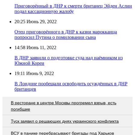
Приговорённый в ДНР к смерти британец Эйден Аслин
подал кассационную жалобу
20:25
Июнь 29, 2022
Отец приговорённого в ДНР к казни марокканца
попросил Путина о помиловании сына
14:58
Июнь 11, 2022
В ДНР заявили о подготовке суда над наёмником из
Южной Кореи
19:11
Июнь 9, 2022
В Лондоне пообещали освободить осуждённых в ДНР
британцев
В ресторане в центре Москвы прогремел взрыв, есть
погибшие
Туск заявил о решающих днях украинского конфликта
ВСУ в панике перебрасывают бригады под Харьков