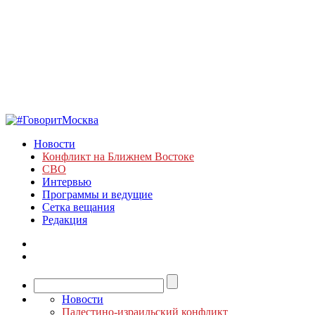
Новости
Конфликт на Ближнем Востоке
СВО
Интервью
Программы и ведущие
Сетка вещания
Редакция
Новости
Палестино-израильский конфликт