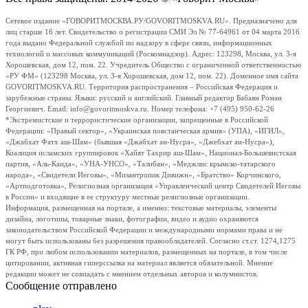
Сетевое издание «ГОВОРИТМОСКВА.РУ/GOVORITMOSKVA.RU». Предназначено для
лиц старше 16 лет. Свидетельство о регистрации СМИ Эл № 77-64961 от 04 марта 2016
года выдано Федеральной службой по надзору в сфере связи, информационных
технологий и массовых коммуникаций (Роскомнадзор). Адрес: 123298, Москва, ул. 3-я
Хорошевская, дом 12, пом. 22. Учредитель Общество с ограниченной ответственностью
«РУ ФМ» (123298 Москва, ул. 3-я Хорошевская, дом 12, пом. 22). Доменное имя сайта
GOVORITMOSKVA.RU. Территория распространения – Российская Федерация и
зарубежные страны. Языки: русский и английский. Главный редактор Бабаян Роман
Георгиевич. Email: info@govoritmoskva.ru. Номер телефона: +7 (495) 950-62-26
*Экстремистские и террористические организации, запрещенные в Российской
Федерации: «Правый сектор», «Украинская повстанческая армия» (УПА), «ИГИЛ»,
«Джабхат Фатх аш-Шам» (бывшая «Джабхат ан-Нусра», «Джебхат ан-Нусра»),
Коалиция исламских группировок «Хайят Тахрир аш-Шам», Национал-Большевистская
партия, «Аль-Каида», «УНА-УНСО», «Талибан», «Меджлис крымско-татарского
народа», «Свидетели Иеговы», «Мизантропик Дивижн», «Братство» Корчинского,
«Артподготовка», Религиозная организация «Управленческий центр Свидетелей Иеговы
в России» и входящие в ее структуру местные религиозные организации.
Информация, размещенная на портале, а именно: текстовые материалы, элементы
дизайна, логотипы, товарные знаки, фотографии, видео и аудио охраняются
законодательством Российской Федерации и международными нормами права и не
могут быть использованы без разрешения правообладателей. Согласно ст.ст. 1274,1275
ГК РФ, при любом использовании материалов, размещенных на портале, в том числе
цитировании, активная гиперссылка на материал является обязательной. Мнение
редакции может не совпадать с мнением отдельных авторов и колумнистов.
Сообщение отправлено