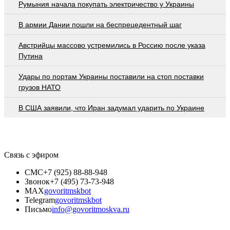
Румыния начала покупать электричество у Украины
В армии Дании пошли на беспрецедентный шаг
Австрийцы массово устремились в Россию после указа
Путина
Удары по портам Украины поставили на стоп поставки
грузов НАТО
В США заявили, что Иран задумал ударить по Украине
Связь с эфиром
СМС
+7 (925) 88-88-948
Звонок
+7 (495) 73-73-948
MAX
govoritmskbot
Telegram
govoritmskbot
Письмо
info@govoritmoskva.ru