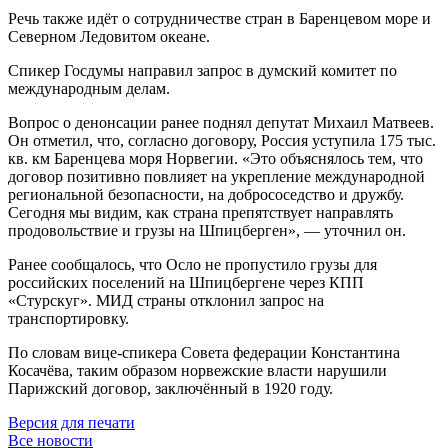
Речь также идёт о сотрудничестве стран в Баренцевом море и
Северном Ледовитом океане.
Спикер Госдумы направил запрос в думский комитет по
международным делам.
Вопрос о денонсации ранее поднял депутат Михаил Матвеев.
Он отметил, что, согласно договору, Россия уступила 175 тыс.
кв. км Баренцева моря Норвегии. «Это объяснялось тем, что
договор позитивно повлияет на укрепление международной
региональной безопасности, на добрососедство и дружбу.
Сегодня мы видим, как страна препятствует направлять
продовольствие и грузы на Шпицберген», — уточнил он.
Ранее сообщалось, что Осло не пропустило грузы для
российских поселений на Шпицбергене через КПП
«Стурскуг». МИД страны отклонил запрос на
транспортировку.
По словам вице-спикера Совета федерации Константина
Косачёва, таким образом норвежские власти нарушили
Парижский договор, заключённый в 1920 году.
Версия для печати
Все новости