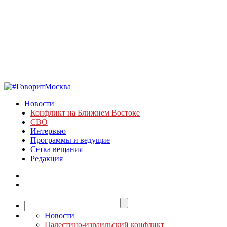
Новости
Конфликт на Ближнем Востоке
СВО
Интервью
Программы и ведущие
Сетка вещания
Редакция
Новости
Палестино-израильский конфликт