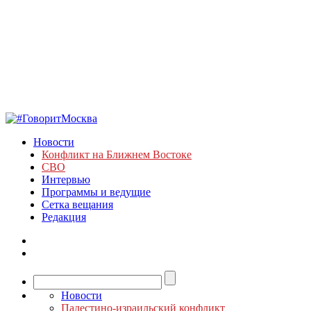
Новости
Конфликт на Ближнем Востоке
СВО
Интервью
Программы и ведущие
Сетка вещания
Редакция
Новости
Палестино-израильский конфликт