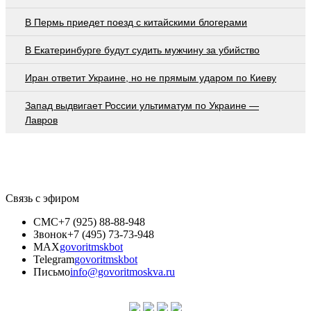
В Пермь приедет поезд с китайскими блогерами
В Екатеринбурге будут судить мужчину за убийство
Иран ответит Украине, но не прямым ударом по Киеву
Запад выдвигает России ультиматум по Украине —
Лавров
Связь с эфиром
СМС
+7 (925) 88-88-948
Звонок
+7 (495) 73-73-948
MAX
govoritmskbot
Telegram
govoritmskbot
Письмо
info@govoritmoskva.ru