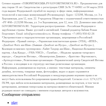
Сетевое издание «ГОВОРИТМОСКВА.РУ/GOVORITMOSKVA.RU». Предназначено для
лиц старше 16 лет. Свидетельство о регистрации СМИ Эл № 77-64961 от 04 марта 2016
года выдано Федеральной службой по надзору в сфере связи, информационных
технологий и массовых коммуникаций (Роскомнадзор). Адрес: 123298, Москва, ул. 3-я
Хорошевская, дом 12, пом. 22. Учредитель Общество с ограниченной ответственностью
«РУ ФМ» (123298 Москва, ул. 3-я Хорошевская, дом 12, пом. 22). Доменное имя сайта
GOVORITMOSKVA.RU. Территория распространения – Российская Федерация и
зарубежные страны. Языки: русский и английский. Главный редактор Бабаян Роман
Георгиевич. Email: info@govoritmoskva.ru. Номер телефона: +7 (495) 950-62-26
*Экстремистские и террористические организации, запрещенные в Российской
Федерации: «Правый сектор», «Украинская повстанческая армия» (УПА), «ИГИЛ»,
«Джабхат Фатх аш-Шам» (бывшая «Джабхат ан-Нусра», «Джебхат ан-Нусра»),
Коалиция исламских группировок «Хайят Тахрир аш-Шам», Национал-Большевистская
партия, «Аль-Каида», «УНА-УНСО», «Талибан», «Меджлис крымско-татарского
народа», «Свидетели Иеговы», «Мизантропик Дивижн», «Братство» Корчинского,
«Артподготовка», Религиозная организация «Управленческий центр Свидетелей Иеговы
в России» и входящие в ее структуру местные религиозные организации.
Информация, размещенная на портале, а именно: текстовые материалы, элементы
дизайна, логотипы, товарные знаки, фотографии, видео и аудио охраняются
законодательством Российской Федерации и международными нормами права и не
могут быть использованы без разрешения правообладателей. Согласно ст.ст. 1274,1275
ГК РФ, при любом использовании материалов, размещенных на портале, в том числе
цитировании, активная гиперссылка на материал является обязательной. Мнение
редакции может не совпадать с мнением отдельных авторов и колумнистов.
Сообщение отправлено
play