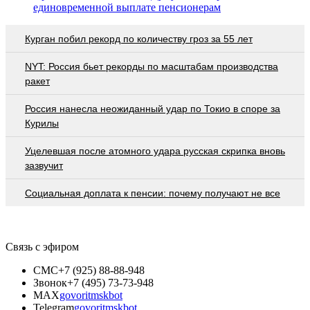
единовременной выплате пенсионерам
Курган побил рекорд по количеству гроз за 55 лет
NYT: Россия бьет рекорды по масштабам производства
ракет
Россия нанесла неожиданный удар по Токио в споре за
Курилы
Уцелевшая после атомного удара русская скрипка вновь
зазвучит
Социальная доплата к пенсии: почему получают не все
Связь с эфиром
СМС
+7 (925) 88-88-948
Звонок
+7 (495) 73-73-948
MAX
govoritmskbot
Telegram
govoritmskbot