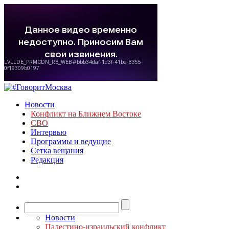
Новости
Конфликт на Ближнем Востоке
СВО
Интервью
Программы и ведущие
Сетка вещания
Редакция
Новости
Палестино-израильский конфликт