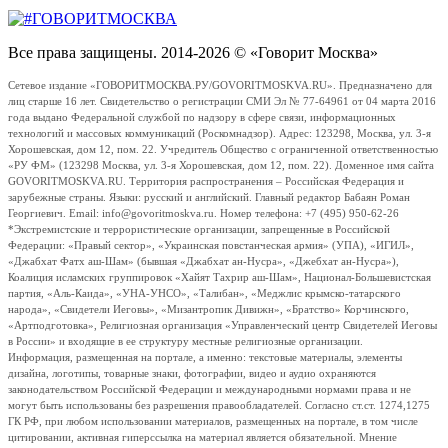
Все права защищены. 2014-2026 © «Говорит Москва»
Сетевое издание «ГОВОРИТМОСКВА.РУ/GOVORITMOSKVA.RU». Предназначено для
лиц старше 16 лет. Свидетельство о регистрации СМИ Эл № 77-64961 от 04 марта 2016
года выдано Федеральной службой по надзору в сфере связи, информационных
технологий и массовых коммуникаций (Роскомнадзор). Адрес: 123298, Москва, ул. 3-я
Хорошевская, дом 12, пом. 22. Учредитель Общество с ограниченной ответственностью
«РУ ФМ» (123298 Москва, ул. 3-я Хорошевская, дом 12, пом. 22). Доменное имя сайта
GOVORITMOSKVA.RU. Территория распространения – Российская Федерация и
зарубежные страны. Языки: русский и английский. Главный редактор Бабаян Роман
Георгиевич. Email: info@govoritmoskva.ru. Номер телефона: +7 (495) 950-62-26
*Экстремистские и террористические организации, запрещенные в Российской
Федерации: «Правый сектор», «Украинская повстанческая армия» (УПА), «ИГИЛ»,
«Джабхат Фатх аш-Шам» (бывшая «Джабхат ан-Нусра», «Джебхат ан-Нусра»),
Коалиция исламских группировок «Хайят Тахрир аш-Шам», Национал-Большевистская
партия, «Аль-Каида», «УНА-УНСО», «Талибан», «Меджлис крымско-татарского
народа», «Свидетели Иеговы», «Мизантропик Дивижн», «Братство» Корчинского,
«Артподготовка», Религиозная организация «Управленческий центр Свидетелей Иеговы
в России» и входящие в ее структуру местные религиозные организации.
Информация, размещенная на портале, а именно: текстовые материалы, элементы
дизайна, логотипы, товарные знаки, фотографии, видео и аудио охраняются
законодательством Российской Федерации и международными нормами права и не
могут быть использованы без разрешения правообладателей. Согласно ст.ст. 1274,1275
ГК РФ, при любом использовании материалов, размещенных на портале, в том числе
цитировании, активная гиперссылка на материал является обязательной. Мнение