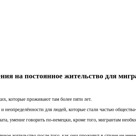
ния на постоянное жительство для мигр
жих, которые проживают там более пяти лет.
и неопределённости для людей, которые стали частью общества
та, умение говорить по-немецки, кроме того, мигрантам необхо
нное жительство после того, как они проживут в стране не менее