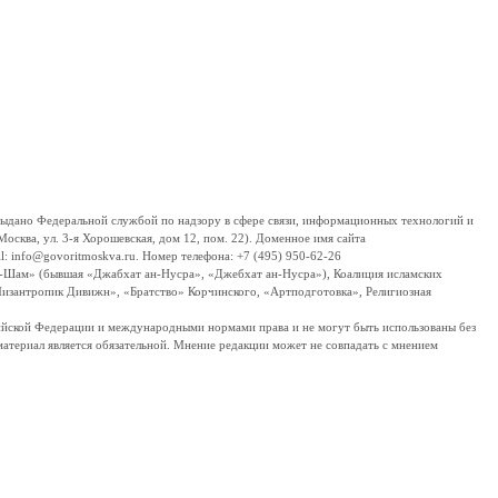
дано Федеральной службой по надзору в сфере связи, информационных технологий и
сква, ул. 3-я Хорошевская, дом 12, пом. 22). Доменное имя сайта
 info@govoritmoskva.ru. Номер телефона: +7 (495) 950-62-26
ш-Шам» (бывшая «Джабхат ан-Нусра», «Джебхат ан-Нусра»), Коалиция исламских
изантропик Дивижн», «Братство» Корчинского, «Артподготовка», Религиозная
ссийской Федерации и международными нормами права и не могут быть использованы без
материал является обязательной. Мнение редакции может не совпадать с мнением