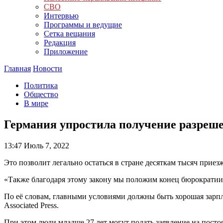
СВО
Интервью
Программы и ведущие
Сетка вещания
Редакция
Приложение
Главная
Новости
Политика
Общество
В мире
Германия упростила получение разреше
13:47
Июль 7, 2022
Это позволит легально остаться в стране десяткам тысяч приез
«Также благодаря этому закону мы положим конец бюрократии 
По её словам, главными условиями должны быть хорошая зарпла
Associated Press.
При этом люди младше 27 лет могут подать заявление на постоя