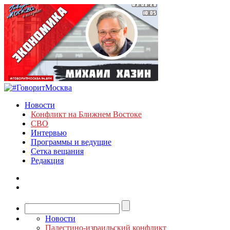
Новости
Конфликт на Ближнем Востоке
СВО
Интервью
Программы и ведущие
Сетка вещания
Редакция
Новости
Палестино-израильский конфликт