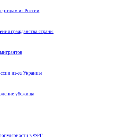
ертирам из России
ения гражданства страны
 мигрантов
ссии из-за Украины
авление убежища
 популярности в ФРГ