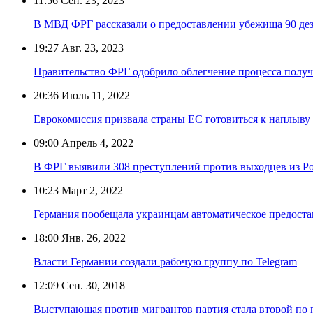
11:56
Сен. 23, 2023
В МВД ФРГ рассказали о предоставлении убежища 90 дез
19:27
Авг. 23, 2023
Правительство ФРГ одобрило облегчение процесса получ
20:36
Июль 11, 2022
Еврокомиссия призвала страны ЕС готовиться к наплыву
09:00
Апрель 4, 2022
В ФРГ выявили 308 преступлений против выходцев из Ро
10:23
Март 2, 2022
Германия пообещала украинцам автоматическое предост
18:00
Янв. 26, 2022
Власти Германии создали рабочую группу по Telegram
12:09
Сен. 30, 2018
Выступающая против мигрантов партия стала второй по