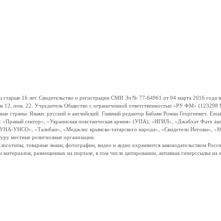
ше 16 лет. Свидетельство о регистрации СМИ Эл № 77-64961 от 04 марта 2016 года вы
ом 12, пом. 22. Учредитель Общество с ограниченной ответственностью «РУ ФМ» (123298 Мо
траны. Языки: русский и английский. Главный редактор Бабаян Роман Георгиевич. Email:
и: «Правый сектор», «Украинская повстанческая армия» (УПА), «ИГИЛ», «Джабхат Фатх а
«УНА-УНСО», «Талибан», «Меджлис крымско-татарского народа», «Свидетели Иеговы», «М
туру местные религиозные организации.
, логотипы, товарные знаки, фотографии, видео и аудио охраняются законодательством Ро
и материалов, размещенных на портале, в том числе цитировании, активная гиперссылка на 