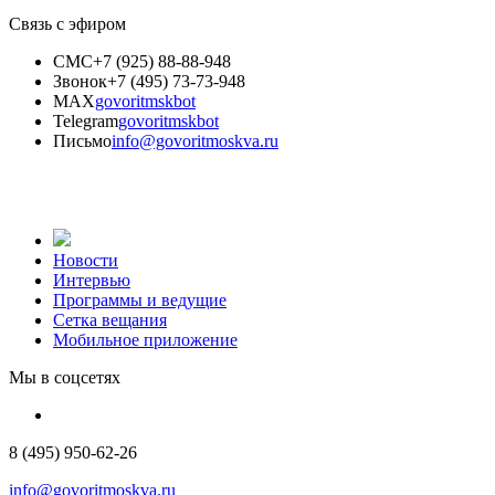
Связь с эфиром
СМС
+7 (925) 88-88-948
Звонок
+7 (495) 73-73-948
MAX
govoritmskbot
Telegram
govoritmskbot
Письмо
info@govoritmoskva.ru
Новости
Интервью
Программы и ведущие
Сетка вещания
Мобильное приложение
Мы в соцсетях
8 (495) 950-62-26
info@govoritmoskva.ru