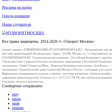
Реклама на радио
Города вещания
Наши слушатели
Все права защищены. 2014-2026 © «Говорит Москва»
Сетевое издание «ГОВОРИТМОСКВА.РУ/GOVORITMOSKVA.RU». Предназначено для лиц стар
массовых коммуникаций (Роскомнадзор). Адрес: 123298, Москва, ул. 3-я Хорошевская, д
GOVORITMOSKVA.RU. Территория распространения – Российская Федерация и зарубежные с
*Экстремистские и террористические организации, запрещенные в Российской Федераци
группировок «Хайят Тахрир аш-Шам», Национал-Большевистская партия, «Аль-Каида», 
организация «Управленческий центр Свидетелей Иеговы в России» и входящие в ее струк
Информация, размещенная на портале, а именно: текстовые материалы, элементы дизайна
разрешения правообладателей. Согласно ст.ст. 1274,1275 ГК РФ, при любом использовани
отдельных авторов и колумнистов.
Сообщение отправлено
play
pause
mute
unmute