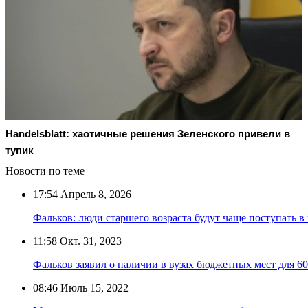
Handelsblatt: хаотичные решения Зеленского привели в
тупик
Новости по теме
17:54
Апрель 8, 2026
Фальков: люди старшего возраста будут чаще поступать 
11:58
Окт. 31, 2023
Фальков заявил о наличии в вузах бюджетных мест для 
08:46
Июль 15, 2022