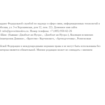
дано Федеральной службой по надзору в сфере связи, информационных технологий и
сква, ул. 3-я Хорошевская, дом 12, пом. 22). Доменное имя сайта
 info@govoritmoskva.ru. Номер телефона: +7 (495) 950-62-26
ш-Шам» (бывшая «Джабхат ан-Нусра», «Джебхат ан-Нусра»), Коалиция исламских
изантропик Дивижн», «Братство» Корчинского, «Артподготовка», Религиозная
ссийской Федерации и международными нормами права и не могут быть использованы без
материал является обязательной. Мнение редакции может не совпадать с мнением