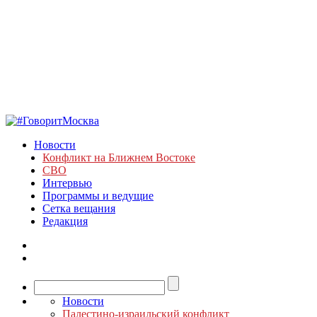
Новости
Конфликт на Ближнем Востоке
СВО
Интервью
Программы и ведущие
Сетка вещания
Редакция
Новости
Палестино-израильский конфликт