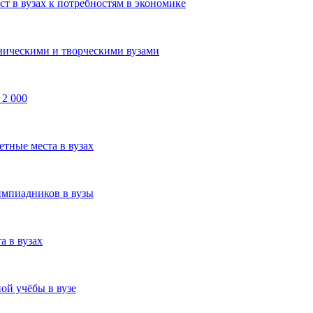
т в вузах к потребностям в экономике
ническими и творческими вузами
 2 000
тные места в вузах
импиадников в вузы
 в вузах
ой учёбы в вузе