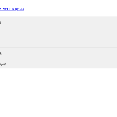
 мест в вузах
а
е
дар