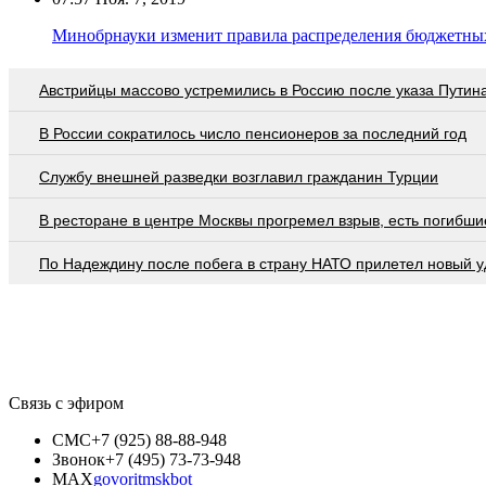
Минобрнауки изменит правила распределения бюджетных
Австрийцы массово устремились в Россию после указа Путин
В России сократилось число пенсионеров за последний год
Службу внешней разведки возглавил гражданин Турции
В ресторане в центре Москвы прогремел взрыв, есть погибши
По Надеждину после побега в страну НАТО прилетел новый у
Связь с эфиром
СМС
+7 (925) 88-88-948
Звонок
+7 (495) 73-73-948
MAX
govoritmskbot