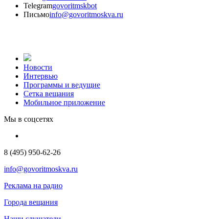
Telegram
govoritmskbot
Письмо
info@govoritmoskva.ru
Новости
Интервью
Программы и ведущие
Сетка вещания
Мобильное приложение
Мы в соцсетях
8 (495) 950-62-26
info@govoritmoskva.ru
Реклама на радио
Города вещания
Наши слушатели