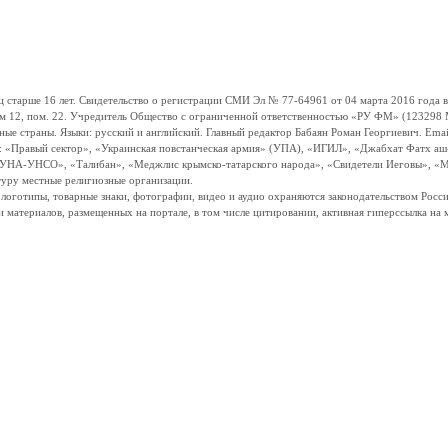
ше 16 лет. Свидетельство о регистрации СМИ Эл № 77-64961 от 04 марта 2016 года вы
ом 12, пом. 22. Учредитель Общество с ограниченной ответственностью «РУ ФМ» (123298 Мо
траны. Языки: русский и английский. Главный редактор Бабаян Роман Георгиевич. Email:
и: «Правый сектор», «Украинская повстанческая армия» (УПА), «ИГИЛ», «Джабхат Фатх а
«УНА-УНСО», «Талибан», «Меджлис крымско-татарского народа», «Свидетели Иеговы», «М
туру местные религиозные организации.
, логотипы, товарные знаки, фотографии, видео и аудио охраняются законодательством Ро
и материалов, размещенных на портале, в том числе цитировании, активная гиперссылка на 