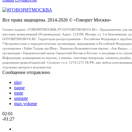
Все права защищены. 2014-2026 © «Говорит Москва»
Сетевое издание «ГОВОРИТМОСКВА.РУ/GOVORITMOSKVA.RU». Предназначено для лиц стар
массовых коммуникаций (Роскомнадзор). Адрес: 123298, Москва, ул. 3-я Хорошевская, д
GOVORITMOSKVA.RU. Территория распространения – Российская Федерация и зарубежные с
*Экстремистские и террористические организации, запрещенные в Российской Федераци
группировок «Хайят Тахрир аш-Шам», Национал-Большевистская партия, «Аль-Каида», 
организация «Управленческий центр Свидетелей Иеговы в России» и входящие в ее струк
Информация, размещенная на портале, а именно: текстовые материалы, элементы дизайна
разрешения правообладателей. Согласно ст.ст. 1274,1275 ГК РФ, при любом использовани
отдельных авторов и колумнистов.
Сообщение отправлено
play
pause
mute
unmute
max volume
02:01
-01:27