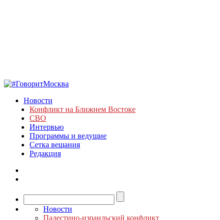
Новости
Конфликт на Ближнем Востоке
СВО
Интервью
Программы и ведущие
Сетка вещания
Редакция
Новости
Палестино-израильский конфликт