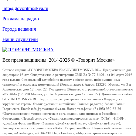
info@govoritmoskva.ru
Реклама на радио
Города вещания
Наши слушатели
Все права защищены. 2014-2026 © «Говорит Москва»
Сетевое издание «ГОВОРИТМОСКВА.РУ/GOVORITMOSKVA.RU». Предназначено для
лиц старше 16 лет. Свидетельство о регистрации СМИ Эл № 77-64961 от 04 марта 2016
года выдано Федеральной службой по надзору в сфере связи, информационных
технологий и массовых коммуникаций (Роскомнадзор). Адрес: 123298, Москва, ул. 3-я
Хорошевская, дом 12, пом. 22. Учредитель Общество с ограниченной ответственностью
«РУ ФМ» (123298 Москва, ул. 3-я Хорошевская, дом 12, пом. 22). Доменное имя сайта
GOVORITMOSKVA.RU. Территория распространения – Российская Федерация и
зарубежные страны. Языки: русский и английский. Главный редактор Бабаян Роман
Георгиевич. Email: info@govoritmoskva.ru. Номер телефона: +7 (495) 950-62-26
*Экстремистские и террористические организации, запрещенные в Российской
Федерации: «Правый сектор», «Украинская повстанческая армия» (УПА), «ИГИЛ»,
«Джабхат Фатх аш-Шам» (бывшая «Джабхат ан-Нусра», «Джебхат ан-Нусра»),
Коалиция исламских группировок «Хайят Тахрир аш-Шам», Национал-Большевистская
партия, «Аль-Каида», «УНА-УНСО», «Талибан», «Меджлис крымско-татарского