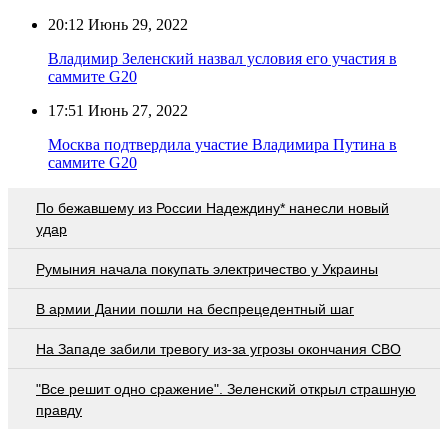
20:12
Июнь 29, 2022
Владимир Зеленский назвал условия его участия в
саммите G20
17:51
Июнь 27, 2022
Москва подтвердила участие Владимира Путина в
саммите G20
По бежавшему из России Надеждину* нанесли новый
удар
Румыния начала покупать электричество у Украины
В армии Дании пошли на беспрецедентный шаг
На Западе забили тревогу из-за угрозы окончания СВО
"Все решит одно сражение". Зеленский открыл страшную
правду