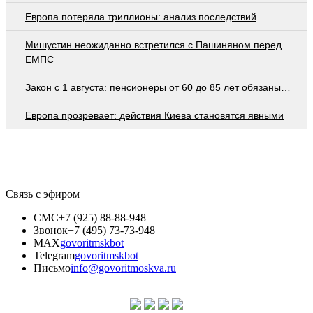
Европа потеряла триллионы: анализ последствий
Мишустин неожиданно встретился с Пашиняном перед
ЕМПС
Закон с 1 августа: пенсионеры от 60 до 85 лет обязаны…
Европа прозревает: действия Киева становятся явными
Связь с эфиром
СМС
+7 (925) 88-88-948
Звонок
+7 (495) 73-73-948
MAX
govoritmskbot
Telegram
govoritmskbot
Письмо
info@govoritmoskva.ru