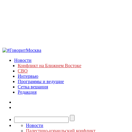
Новости
Конфликт на Ближнем Востоке
СВО
Интервью
Программы и ведущие
Сетка вещания
Редакция
Новости
Палестино-израильский конфликт