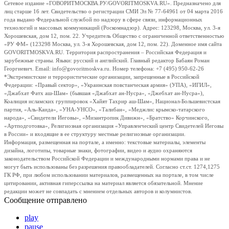
Сетевое издание «ГОВОРИТМОСКВА.РУ/GOVORITMOSKVA.RU». Предназначено для
лиц старше 16 лет. Свидетельство о регистрации СМИ Эл № 77-64961 от 04 марта 2016
года выдано Федеральной службой по надзору в сфере связи, информационных
технологий и массовых коммуникаций (Роскомнадзор). Адрес: 123298, Москва, ул. 3-я
Хорошевская, дом 12, пом. 22. Учредитель Общество с ограниченной ответственностью
«РУ ФМ» (123298 Москва, ул. 3-я Хорошевская, дом 12, пом. 22). Доменное имя сайта
GOVORITMOSKVA.RU. Территория распространения – Российская Федерация и
зарубежные страны. Языки: русский и английский. Главный редактор Бабаян Роман
Георгиевич. Email: info@govoritmoskva.ru. Номер телефона: +7 (495) 950-62-26
*Экстремистские и террористические организации, запрещенные в Российской
Федерации: «Правый сектор», «Украинская повстанческая армия» (УПА), «ИГИЛ»,
«Джабхат Фатх аш-Шам» (бывшая «Джабхат ан-Нусра», «Джебхат ан-Нусра»),
Коалиция исламских группировок «Хайят Тахрир аш-Шам», Национал-Большевистская
партия, «Аль-Каида», «УНА-УНСО», «Талибан», «Меджлис крымско-татарского
народа», «Свидетели Иеговы», «Мизантропик Дивижн», «Братство» Корчинского,
«Артподготовка», Религиозная организация «Управленческий центр Свидетелей Иеговы
в России» и входящие в ее структуру местные религиозные организации.
Информация, размещенная на портале, а именно: текстовые материалы, элементы
дизайна, логотипы, товарные знаки, фотографии, видео и аудио охраняются
законодательством Российской Федерации и международными нормами права и не
могут быть использованы без разрешения правообладателей. Согласно ст.ст. 1274,1275
ГК РФ, при любом использовании материалов, размещенных на портале, в том числе
цитировании, активная гиперссылка на материал является обязательной. Мнение
редакции может не совпадать с мнением отдельных авторов и колумнистов.
Сообщение отправлено
play
pause