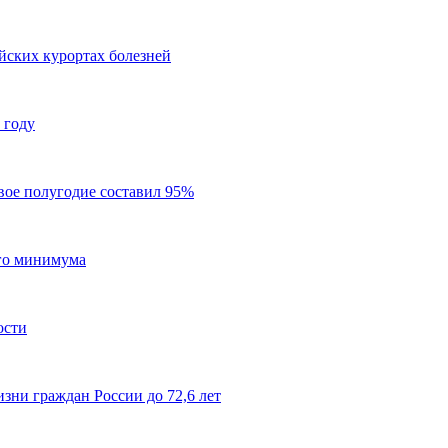
йских курортах болезней
 году
вое полугодие составил 95%
ого минимума
ости
ни граждан России до 72,6 лет