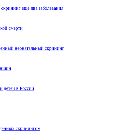
 скрининг ещё два заболевания
ской смерти
ренный неонатальный скрининг
женщин
 детей в России
ждённых скринингом