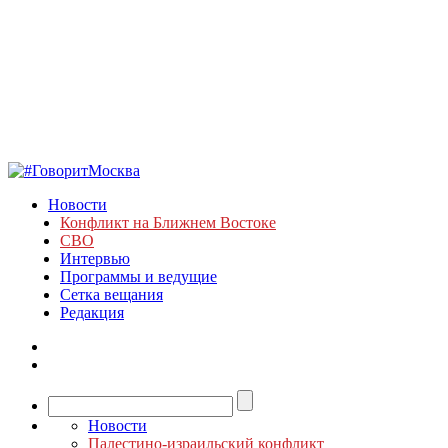
Новости
Конфликт на Ближнем Востоке
СВО
Интервью
Программы и ведущие
Сетка вещания
Редакция
Новости
Палестино-израильский конфликт