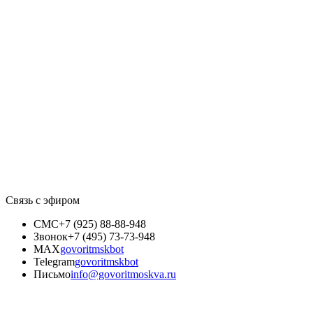
Связь с эфиром
СМС
+7 (925) 88-88-948
Звонок
+7 (495) 73-73-948
MAX
govoritmskbot
Telegram
govoritmskbot
Письмо
info@govoritmoskva.ru