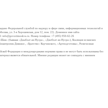
дано Федеральной службой по надзору в сфере связи, информационных технологий и
сква, ул. 3-я Хорошевская, дом 12, пом. 22). Доменное имя сайта
 info@govoritmoskva.ru. Номер телефона: +7 (495) 950-62-26
ш-Шам» (бывшая «Джабхат ан-Нусра», «Джебхат ан-Нусра»), Коалиция исламских
изантропик Дивижн», «Братство» Корчинского, «Артподготовка», Религиозная
ссийской Федерации и международными нормами права и не могут быть использованы без
материал является обязательной. Мнение редакции может не совпадать с мнением