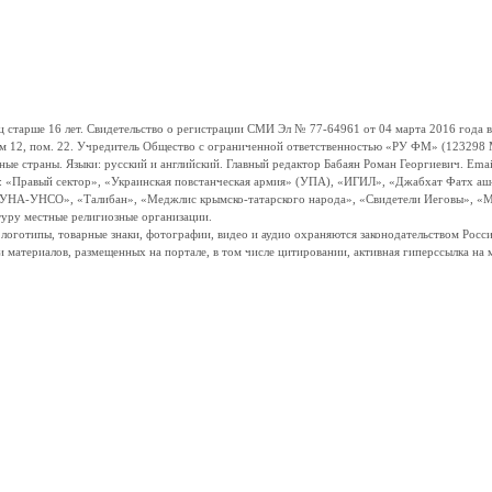
ше 16 лет. Свидетельство о регистрации СМИ Эл № 77-64961 от 04 марта 2016 года вы
ом 12, пом. 22. Учредитель Общество с ограниченной ответственностью «РУ ФМ» (123298 Мо
траны. Языки: русский и английский. Главный редактор Бабаян Роман Георгиевич. Email:
и: «Правый сектор», «Украинская повстанческая армия» (УПА), «ИГИЛ», «Джабхат Фатх а
«УНА-УНСО», «Талибан», «Меджлис крымско-татарского народа», «Свидетели Иеговы», «М
туру местные религиозные организации.
, логотипы, товарные знаки, фотографии, видео и аудио охраняются законодательством Ро
и материалов, размещенных на портале, в том числе цитировании, активная гиперссылка на 