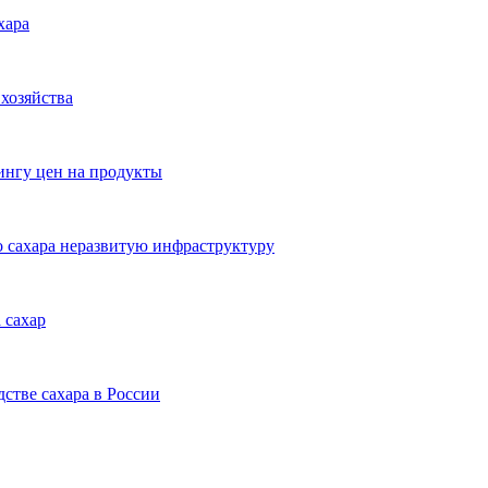
хара
хозяйства
нгу цен на продукты
о сахара неразвитую инфраструктуру
 сахар
дстве сахара в России