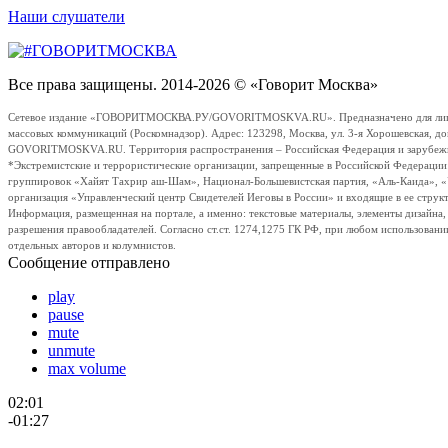
Наши слушатели
Все права защищены. 2014-2026 © «Говорит Москва»
Сетевое издание «ГОВОРИТМОСКВА.РУ/GOVORITMOSKVA.RU». Предназначено для лиц стар
массовых коммуникаций (Роскомнадзор). Адрес: 123298, Москва, ул. 3-я Хорошевская, д
GOVORITMOSKVA.RU. Территория распространения – Российская Федерация и зарубежные с
*Экстремистские и террористические организации, запрещенные в Российской Федераци
группировок «Хайят Тахрир аш-Шам», Национал-Большевистская партия, «Аль-Каида», 
организация «Управленческий центр Свидетелей Иеговы в России» и входящие в ее струк
Информация, размещенная на портале, а именно: текстовые материалы, элементы дизайна
разрешения правообладателей. Согласно ст.ст. 1274,1275 ГК РФ, при любом использовани
отдельных авторов и колумнистов.
Сообщение отправлено
play
pause
mute
unmute
max volume
02:01
-01:27