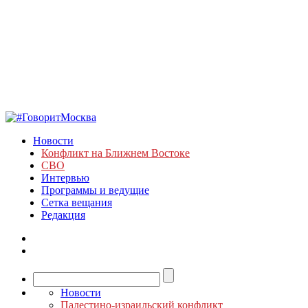
Новости
Конфликт на Ближнем Востоке
СВО
Интервью
Программы и ведущие
Сетка вещания
Редакция
Новости
Палестино-израильский конфликт