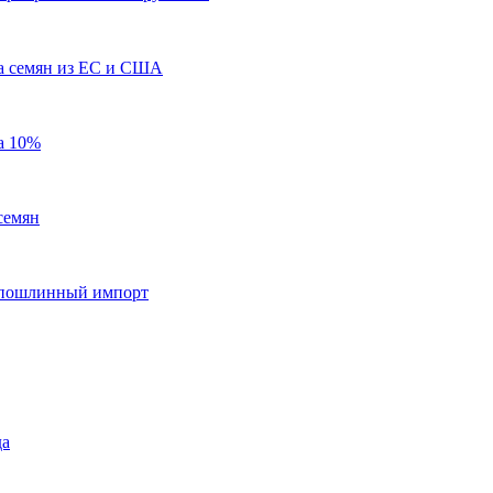
а семян из ЕС и США
а 10%
семян
еспошлинный импорт
да