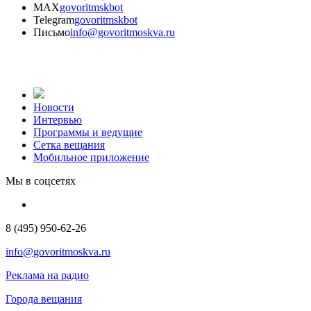
MAX
govoritmskbot
Telegram
govoritmskbot
Письмо
info@govoritmoskva.ru
Новости
Интервью
Программы и ведущие
Сетка вещания
Мобильное приложение
Мы в соцсетях
8 (495) 950-62-26
info@govoritmoskva.ru
Реклама на радио
Города вещания