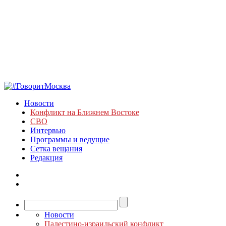
Новости
Конфликт на Ближнем Востоке
СВО
Интервью
Программы и ведущие
Сетка вещания
Редакция
Новости
Палестино-израильский конфликт