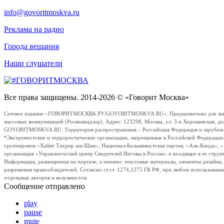
info@govoritmoskva.ru
Реклама на радио
Города вещания
Наши слушатели
Все права защищены. 2014-2026 © «Говорит Москва»
Сетевое издание «ГОВОРИТМОСКВА.РУ/GOVORITMOSKVA.RU». Предназначено для лиц стар
массовых коммуникаций (Роскомнадзор). Адрес: 123298, Москва, ул. 3-я Хорошевская, д
GOVORITMOSKVA.RU. Территория распространения – Российская Федерация и зарубежные с
*Экстремистские и террористические организации, запрещенные в Российской Федераци
группировок «Хайят Тахрир аш-Шам», Национал-Большевистская партия, «Аль-Каида», 
организация «Управленческий центр Свидетелей Иеговы в России» и входящие в ее струк
Информация, размещенная на портале, а именно: текстовые материалы, элементы дизайна
разрешения правообладателей. Согласно ст.ст. 1274,1275 ГК РФ, при любом использовани
отдельных авторов и колумнистов.
Сообщение отправлено
play
pause
mute