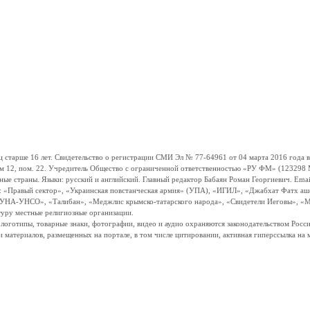
ше 16 лет. Свидетельство о регистрации СМИ Эл № 77-64961 от 04 марта 2016 года вы
ом 12, пом. 22. Учредитель Общество с ограниченной ответственностью «РУ ФМ» (123298 Мо
траны. Языки: русский и английский. Главный редактор Бабаян Роман Георгиевич. Email:
и: «Правый сектор», «Украинская повстанческая армия» (УПА), «ИГИЛ», «Джабхат Фатх а
«УНА-УНСО», «Талибан», «Меджлис крымско-татарского народа», «Свидетели Иеговы», «М
туру местные религиозные организации.
, логотипы, товарные знаки, фотографии, видео и аудио охраняются законодательством Ро
и материалов, размещенных на портале, в том числе цитировании, активная гиперссылка на 