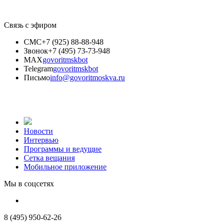
Связь с эфиром
СМС
+7 (925) 88-88-948
Звонок
+7 (495) 73-73-948
MAX
govoritmskbot
Telegram
govoritmskbot
Письмо
info@govoritmoskva.ru
Новости
Интервью
Программы и ведущие
Сетка вещания
Мобильное приложение
Мы в соцсетях
8 (495) 950-62-26