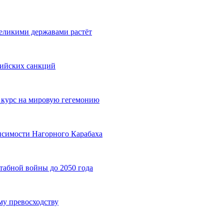
еликими державами растёт
сийских санкций
 курс на мировую гегемонию
исимости Нагорного Карабаха
табной войны до 2050 года
му превосходству