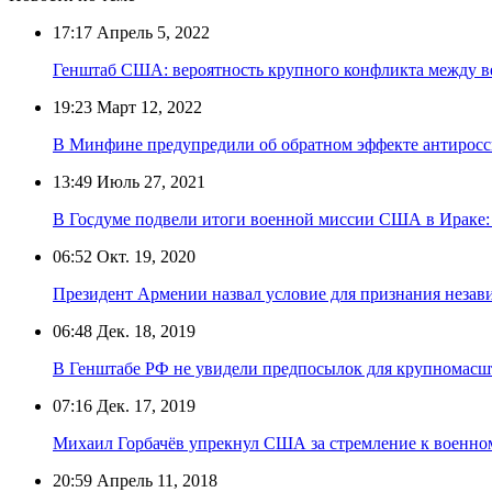
17:17
Апрель 5, 2022
Генштаб США: вероятность крупного конфликта между в
19:23
Март 12, 2022
В Минфине предупредили об обратном эффекте антирос
13:49
Июль 27, 2021
В Госдуме подвели итоги военной миссии США в Ираке:
06:52
Окт. 19, 2020
Президент Армении назвал условие для признания незав
06:48
Дек. 18, 2019
В Генштабе РФ не увидели предпосылок для крупномасш
07:16
Дек. 17, 2019
Михаил Горбачёв упрекнул США за стремление к военно
20:59
Апрель 11, 2018