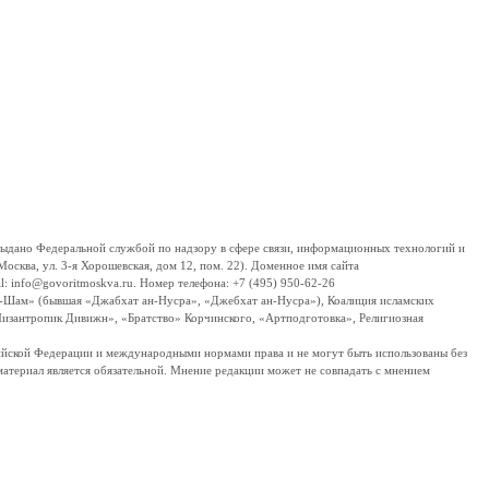
дано Федеральной службой по надзору в сфере связи, информационных технологий и
сква, ул. 3-я Хорошевская, дом 12, пом. 22). Доменное имя сайта
 info@govoritmoskva.ru. Номер телефона: +7 (495) 950-62-26
ш-Шам» (бывшая «Джабхат ан-Нусра», «Джебхат ан-Нусра»), Коалиция исламских
изантропик Дивижн», «Братство» Корчинского, «Артподготовка», Религиозная
ссийской Федерации и международными нормами права и не могут быть использованы без
материал является обязательной. Мнение редакции может не совпадать с мнением