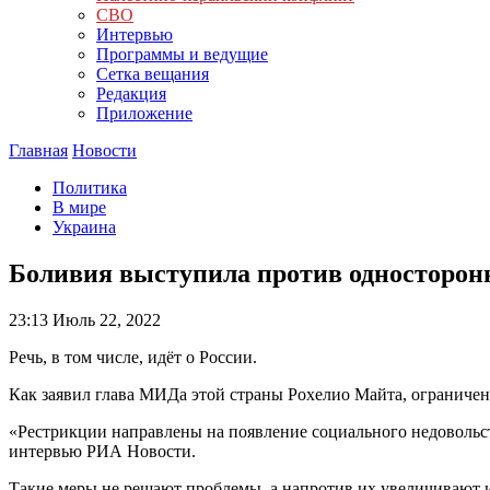
СВО
Интервью
Программы и ведущие
Сетка вещания
Редакция
Приложение
Главная
Новости
Политика
В мире
Украина
Боливия выступила против односторон
23:13
Июль 22, 2022
Речь, в том числе, идёт о России.
Как заявил глава МИДа этой страны Рохелио Майта, ограничен
«Рестрикции направлены на появление социального недовольст
интервью РИА Новости.
Такие меры не решают проблемы, а напротив их увеличивают и