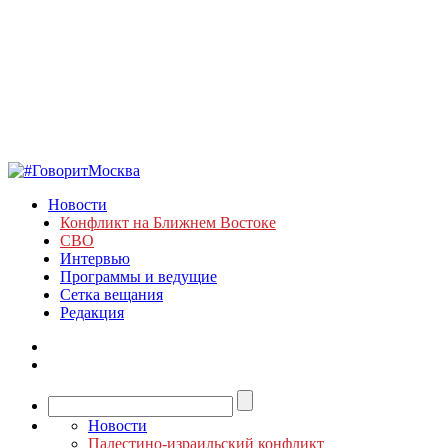
Новости
Конфликт на Ближнем Востоке
СВО
Интервью
Программы и ведущие
Сетка вещания
Редакция
Новости
Палестино-израильский конфликт