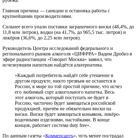
рубежа.
Главная причина — санкции и остановка работы с
крупнейшими производителями.
Сильнее всего упали поставки заграничного виски (48,4%, до
11,8 млн литров), водки (на 41,7%, до 965,5 тыс. литров) и
ликёров (36,6%, до 2,25 млн литров).
Руководитель Центра исследований федерального и
регионального рынков алкоголя «ЦИФРРА» Вадим Дробиз в
эфире радиостанции «Говорит Москва» заявил, что
исчезнувшим напиткам найдётся альтернатива.
«Каждый потребитель найдёт себе утешение в
другом продукте, никто трезвым не останется в
России, в мире по той простой причине, что исчез
его любимый сорт алкогольного напитка. Весь
этот алкоголь, который поступать не будет в
Россию, частично будет замещаться российской
продукцией, причём не обязательно виски на
виски. Виски будет замещаться коньяком, ликёро-
водочными изделиями, настойками. В конце
концов, работает система duty free».
По данным газеты «
Коммерсантъ
», чуть менее пострадал