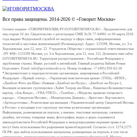
Все права защищены. 2014-2026 © «Говорит Москва»
Сетевое издание «ГОВОРИТМОСКВА.РУ/GOVORITMOSKVA.RU». Предназначено для
лиц старше 16 лет. Свидетельство о регистрации СМИ Эл № 77-64961 от 04 марта 2016
года выдано Федеральной службой по надзору в сфере связи, информационных
технологий и массовых коммуникаций (Роскомнадзор). Адрес: 123298, Москва, ул. 3-я
Хорошевская, дом 12, пом. 22. Учредитель Общество с ограниченной ответственностью
«РУ ФМ» (123298 Москва, ул. 3-я Хорошевская, дом 12, пом. 22). Доменное имя сайта
GOVORITMOSKVA.RU. Территория распространения – Российская Федерация и
зарубежные страны. Языки: русский и английский. Главный редактор Бабаян Роман
Георгиевич. Email: info@govoritmoskva.ru. Номер телефона: +7 (495) 950-62-26
*Экстремистские и террористические организации, запрещенные в Российской
Федерации: «Правый сектор», «Украинская повстанческая армия» (УПА), «ИГИЛ»,
«Джабхат Фатх аш-Шам» (бывшая «Джабхат ан-Нусра», «Джебхат ан-Нусра»),
Коалиция исламских группировок «Хайят Тахрир аш-Шам», Национал-Большевистская
партия, «Аль-Каида», «УНА-УНСО», «Талибан», «Меджлис крымско-татарского
народа», «Свидетели Иеговы», «Мизантропик Дивижн», «Братство» Корчинского,
«Артподготовка», Религиозная организация «Управленческий центр Свидетелей Иеговы
в России» и входящие в ее структуру местные религиозные организации.
Информация, размещенная на портале, а именно: текстовые материалы, элементы
дизайна, логотипы, товарные знаки, фотографии, видео и аудио охраняются
законодательством Российской Федерации и международными нормами права и не
могут быть использованы без разрешения правообладателей. Согласно ст.ст. 1274,1275
ГК РФ, при любом использовании материалов, размещенных на портале, в том числе
цитировании, активная гиперссылка на материал является обязательной. Мнение