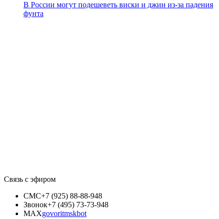
В России могут подешеветь виски и джин из-за падения
фунта
Связь с эфиром
СМС
+7 (925) 88-88-948
Звонок
+7 (495) 73-73-948
MAX
govoritmskbot