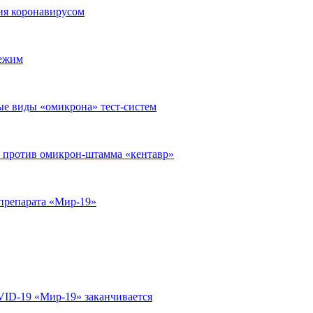
ния коронавирусом
режим
ые виды «омикрона» тест-систем
 против омикрон-штамма «кентавр»
 препарата «Мир-19»
VID-19 «Мир-19» заканчивается