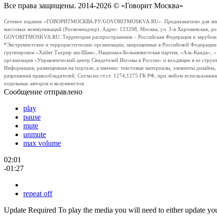
Все права защищены. 2014-2026 © «Говорит Москва»
Сетевое издание «ГОВОРИТМОСКВА.РУ/GOVORITMOSKVA.RU». Предназначено для лиц стар
массовых коммуникаций (Роскомнадзор). Адрес: 123298, Москва, ул. 3-я Хорошевская, д
GOVORITMOSKVA.RU. Территория распространения – Российская Федерация и зарубежные с
*Экстремистские и террористические организации, запрещенные в Российской Федераци
группировок «Хайят Тахрир аш-Шам», Национал-Большевистская партия, «Аль-Каида», 
организация «Управленческий центр Свидетелей Иеговы в России» и входящие в ее струк
Информация, размещенная на портале, а именно: текстовые материалы, элементы дизайна
разрешения правообладателей. Согласно ст.ст. 1274,1275 ГК РФ, при любом использовани
отдельных авторов и колумнистов.
Сообщение отправлено
play
pause
mute
unmute
max volume
02:01
-01:27
repeat off
Update Required
To play the media you will need to either update yo