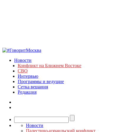
Новости
Конфликт на Ближнем Востоке
СВО
Интервью
Программы и ведущие
Сетка вещания
Редакция
Новости
Палестино-израильский конфликт