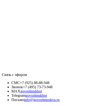
Связь с эфиром
СМС
+7 (925) 88-88-948
Звонок
+7 (495) 73-73-948
MAX
govoritmskbot
Telegram
govoritmskbot
Письмо
info@govoritmoskva.ru