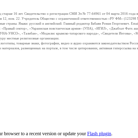
ше 16 лет. Свидетельство о регистрации СМИ Эл № 77-64961 от 04 марта 2016 года вы
ом 12, пом. 22. Учредитель Общество с ограниченной ответственностью «РУ ФМ» (123298 Мо
траны. Языки: русский и английский. Главный редактор Бабаян Роман Георгиевич. Email:
и: «Правый сектор», «Украинская повстанческая армия» (УПА), «ИГИЛ», «Джабхат Фатх а
«УНА-УНСО», «Талибан», «Меджлис крымско-татарского народа», «Свидетели Иеговы», «М
туру местные религиозные организации.
, логотипы, товарные знаки, фотографии, видео и аудио охраняются законодательством Ро
и материалов, размещенных на портале, в том числе цитировании, активная гиперссылка на 
ur browser to a recent version or update your
Flash plugin
.