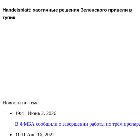
Handelsblatt: хаотичные решения Зеленского привели в
тупик
Новости по теме
19:41
Июнь 2, 2026
В ФМБА сообщили о завершении работы по трём препара
11:11
Авг. 16, 2022