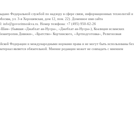
дано Федеральной службой по надзору в сфере связи, информационных технологий и
сква, ул. 3-я Хорошевская, дом 12, пом. 22). Доменное имя сайта
 info@govoritmoskva.ru. Номер телефона: +7 (495) 950-62-26
ш-Шам» (бывшая «Джабхат ан-Нусра», «Джебхат ан-Нусра»), Коалиция исламских
изантропик Дивижн», «Братство» Корчинского, «Артподготовка», Религиозная
ссийской Федерации и международными нормами права и не могут быть использованы без
материал является обязательной. Мнение редакции может не совпадать с мнением