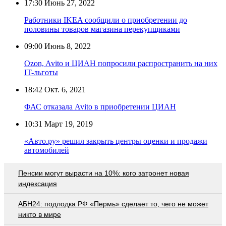
17:30
Июнь 27, 2022
Работники IKEA сообщили о приобретении до
половины товаров магазина перекупщиками
09:00
Июнь 8, 2022
Ozon, Avito и ЦИАН попросили распространить на них
IT-льготы
18:42
Окт. 6, 2021
ФАС отказала Avito в приобретении ЦИАН
10:31
Март 19, 2019
«Авто.ру» решил закрыть центры оценки и продажи
автомобилей
Пенсии могут вырасти на 10%: кого затронет новая
индексация
АБН24: подлодка РФ «Пермь» сделает то, чего не может
никто в мире