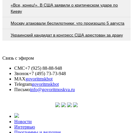
«Все, конец!». В США заявили о критическом ударе по
Киеву
Москву атаковали беспилотники: что произошло 5 августа
Украинский кандидат в конгресс США арестован за драку
Связь с эфиром
СМС
+7 (925) 88-88-948
Звонок
+7 (495) 73-73-948
MAX
govoritmskbot
Telegram
govoritmskbot
Письмо
info@govoritmoskva.ru
Новости
Интервью
Программы и ведущие