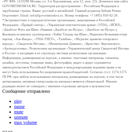
«РУ ФМ» (123298 Москва, ул. 3-я Хорошевская, дом 12, пом. 22). Доменное имя сайта
GOVORITMOSKVA.RU. Территория распространения – Российская Федерация и
зарубежные страны. Языки: русский и английский. Главный редактор Бабаян Роман
Георгиевич. Email: info@govoritmoskva.ru. Номер телефона: +7 (495) 950-62-26
*Экстремистские и террористические организации, запрещенные в Российской
Федерации: «Правый сектор», «Украинская повстанческая армия» (УПА), «ИГИЛ»,
«Джабхат Фатх аш-Шам» (бывшая «Джабхат ан-Нусра», «Джебхат ан-Нусра»),
Коалиция исламских группировок «Хайят Тахрир аш-Шам», Национал-Большевистская
партия, «Аль-Каида», «УНА-УНСО», «Талибан», «Меджлис крымско-татарского
народа», «Свидетели Иеговы», «Мизантропик Дивижн», «Братство» Корчинского,
«Артподготовка», Религиозная организация «Управленческий центр Свидетелей Иеговы
в России» и входящие в ее структуру местные религиозные организации.
Информация, размещенная на портале, а именно: текстовые материалы, элементы
дизайна, логотипы, товарные знаки, фотографии, видео и аудио охраняются
законодательством Российской Федерации и международными нормами права и не
могут быть использованы без разрешения правообладателей. Согласно ст.ст. 1274,1275
ГК РФ, при любом использовании материалов, размещенных на портале, в том числе
цитировании, активная гиперссылка на материал является обязательной. Мнение
редакции может не совпадать с мнением отдельных авторов и колумнистов.
Сообщение отправлено
play
pause
mute
unmute
max volume