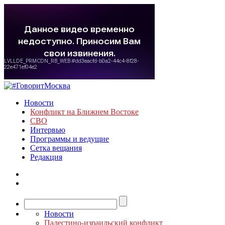
Новости
Конфликт на Ближнем Востоке
СВО
Интервью
Программы и ведущие
Сетка вещания
Редакция
Новости
Палестино-израильский конфликт