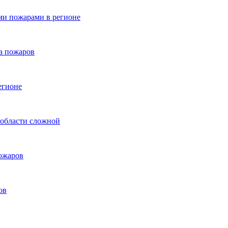
ыми пожарами в регионе
за пожаров
егионе
 области сложной
пожаров
ов