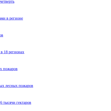
четверть
ами в регионе
ов
в 18 регионах
ых пожаров
вых лесных пожаров
,6 тысячи гектаров