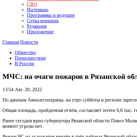
СВО
Интервью
Программы и ведущие
Сетка вещания
Редакция
Приложение
Главная
Новости
Общество
Происшествия
В России
МЧС: на очаги пожаров в Рязанской об
13:54
Авг. 20, 2022
По данным Авиалесоохраны, на утро субботы в регионе зареги
Общая площадь, пройденная огнём, составляет почти 6,8 тыс. г
Ранее сегодня врио губернатора Рязанской области Павел Мал
момент угрозы нет.
Режим ЧС из-за пожаров введён в трёх районах Рязанской обл