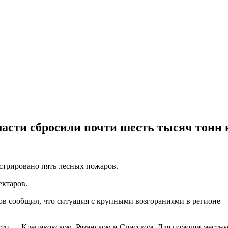
ласти сбросили почти шесть тысяч тонн
стрировано пять лесных пожаров.
ектаров.
ков сообщил, что ситуация с крупными возгораниями в регионе 
асти — Клепиковском, Рязанском и Спасском. Для помощи местн