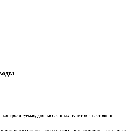
 воды
— контролируемая, для населённых пунктов в настоящий
ым пожарным стянуты силы из соседних регионов, в том числе