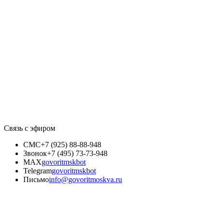
Связь с эфиром
СМС
+7 (925) 88-88-948
Звонок
+7 (495) 73-73-948
MAX
govoritmskbot
Telegram
govoritmskbot
Письмо
info@govoritmoskva.ru