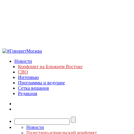
Новости
Конфликт на Ближнем Востоке
СВО
Интервью
Программы и ведущие
Сетка вещания
Редакция
Новости
Палестино-израильский конфликт