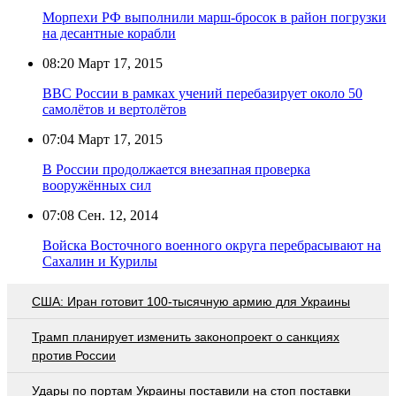
Морпехи РФ выполнили марш-бросок в район погрузки
на десантные корабли
08:20
Март 17, 2015
ВВС России в рамках учений перебазирует около 50
самолётов и вертолётов
07:04
Март 17, 2015
В России продолжается внезапная проверка
вооружённых сил
07:08
Сен. 12, 2014
Войска Восточного военного округа перебрасывают на
Сахалин и Курилы
США: Иран готовит 100-тысячную армию для Украины
Трамп планирует изменить законопроект о санкциях
против России
Удары по портам Украины поставили на стоп поставки