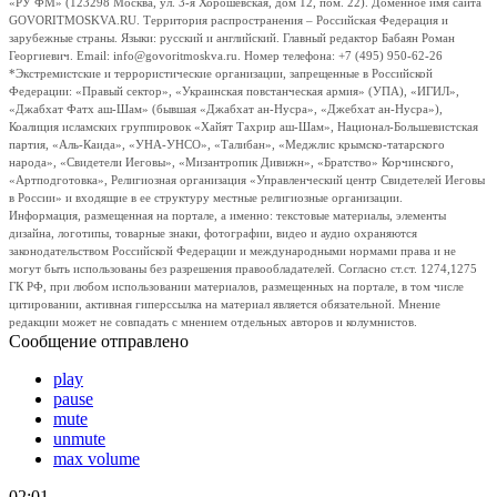
«РУ ФМ» (123298 Москва, ул. 3-я Хорошевская, дом 12, пом. 22). Доменное имя сайта
GOVORITMOSKVA.RU. Территория распространения – Российская Федерация и
зарубежные страны. Языки: русский и английский. Главный редактор Бабаян Роман
Георгиевич. Email: info@govoritmoskva.ru. Номер телефона: +7 (495) 950-62-26
*Экстремистские и террористические организации, запрещенные в Российской
Федерации: «Правый сектор», «Украинская повстанческая армия» (УПА), «ИГИЛ»,
«Джабхат Фатх аш-Шам» (бывшая «Джабхат ан-Нусра», «Джебхат ан-Нусра»),
Коалиция исламских группировок «Хайят Тахрир аш-Шам», Национал-Большевистская
партия, «Аль-Каида», «УНА-УНСО», «Талибан», «Меджлис крымско-татарского
народа», «Свидетели Иеговы», «Мизантропик Дивижн», «Братство» Корчинского,
«Артподготовка», Религиозная организация «Управленческий центр Свидетелей Иеговы
в России» и входящие в ее структуру местные религиозные организации.
Информация, размещенная на портале, а именно: текстовые материалы, элементы
дизайна, логотипы, товарные знаки, фотографии, видео и аудио охраняются
законодательством Российской Федерации и международными нормами права и не
могут быть использованы без разрешения правообладателей. Согласно ст.ст. 1274,1275
ГК РФ, при любом использовании материалов, размещенных на портале, в том числе
цитировании, активная гиперссылка на материал является обязательной. Мнение
редакции может не совпадать с мнением отдельных авторов и колумнистов.
Сообщение отправлено
play
pause
mute
unmute
max volume
02:01