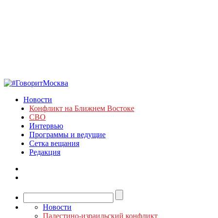
Новости
Конфликт на Ближнем Востоке
СВО
Интервью
Программы и ведущие
Сетка вещания
Редакция
Новости
Палестино-израильский конфликт