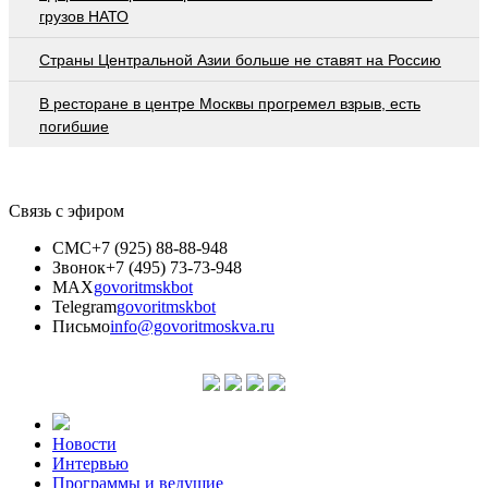
грузов НАТО
Страны Центральной Азии больше не ставят на Россию
В ресторане в центре Москвы прогремел взрыв, есть
погибшие
Связь с эфиром
СМС
+7 (925) 88-88-948
Звонок
+7 (495) 73-73-948
MAX
govoritmskbot
Telegram
govoritmskbot
Письмо
info@govoritmoskva.ru
Новости
Интервью
Программы и ведущие