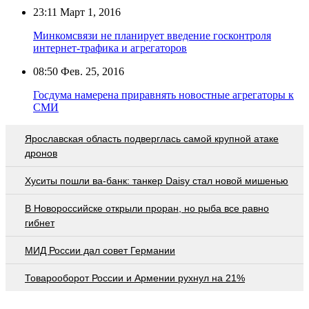
23:11
Март 1, 2016
Минкомсвязи не планирует введение госконтроля
интернет-трафика и агрегаторов
08:50
Фев. 25, 2016
Госдума намерена приравнять новостные агрегаторы к
СМИ
Ярославская область подверглась самой крупной атаке
дронов
Хуситы пошли ва-банк: танкер Daisy стал новой мишенью
В Новороссийске открыли проран, но рыба все равно
гибнет
МИД России дал совет Германии
Товарооборот России и Армении рухнул на 21%