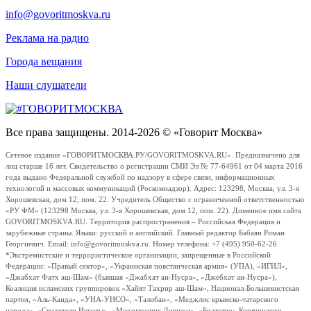
info@govoritmoskva.ru
Реклама на радио
Города вещания
Наши слушатели
Все права защищены. 2014-2026 © «Говорит Москва»
Сетевое издание «ГОВОРИТМОСКВА.РУ/GOVORITMOSKVA.RU». Предназначено для
лиц старше 16 лет. Свидетельство о регистрации СМИ Эл № 77-64961 от 04 марта 2016
года выдано Федеральной службой по надзору в сфере связи, информационных
технологий и массовых коммуникаций (Роскомнадзор). Адрес: 123298, Москва, ул. 3-я
Хорошевская, дом 12, пом. 22. Учредитель Общество с ограниченной ответственностью
«РУ ФМ» (123298 Москва, ул. 3-я Хорошевская, дом 12, пом. 22). Доменное имя сайта
GOVORITMOSKVA.RU. Территория распространения – Российская Федерация и
зарубежные страны. Языки: русский и английский. Главный редактор Бабаян Роман
Георгиевич. Email: info@govoritmoskva.ru. Номер телефона: +7 (495) 950-62-26
*Экстремистские и террористические организации, запрещенные в Российской
Федерации: «Правый сектор», «Украинская повстанческая армия» (УПА), «ИГИЛ»,
«Джабхат Фатх аш-Шам» (бывшая «Джабхат ан-Нусра», «Джебхат ан-Нусра»),
Коалиция исламских группировок «Хайят Тахрир аш-Шам», Национал-Большевистская
партия, «Аль-Каида», «УНА-УНСО», «Талибан», «Меджлис крымско-татарского
народа», «Свидетели Иеговы», «Мизантропик Дивижн», «Братство» Корчинского,