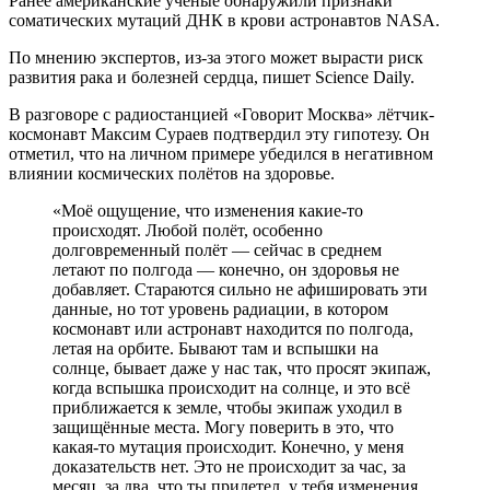
Ранее американские учёные обнаружили признаки
соматических мутаций ДНК в крови астронавтов NASA.
По мнению экспертов, из-за этого может вырасти риск
развития рака и болезней сердца, пишет Science Daily.
В разговоре с радиостанцией «Говорит Москва» лётчик-
космонавт Максим Сураев подтвердил эту гипотезу. Он
отметил, что на личном примере убедился в негативном
влиянии космических полётов на здоровье.
«Моё ощущение, что изменения какие-то
происходят. Любой полёт, особенно
долговременный полёт — сейчас в среднем
летают по полгода — конечно, он здоровья не
добавляет. Стараются сильно не афишировать эти
данные, но тот уровень радиации, в котором
космонавт или астронавт находится по полгода,
летая на орбите. Бывают там и вспышки на
солнце, бывает даже у нас так, что просят экипаж,
когда вспышка происходит на солнце, и это всё
приближается к земле, чтобы экипаж уходил в
защищённые места. Могу поверить в это, что
какая-то мутация происходит. Конечно, у меня
доказательств нет. Это не происходит за час, за
месяц, за два, что ты прилетел, у тебя изменения,