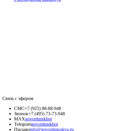
Связь с эфиром
СМС
+7 (925) 88-88-948
Звонок
+7 (495) 73-73-948
MAX
govoritmskbot
Telegram
govoritmskbot
Письмо
info@govoritmoskva.ru