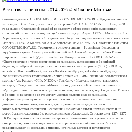
Все права защищены. 2014-2026 © «Говорит Москва»
Сетевое издание «ГОВОРИТМОСКВА.РУ/GOVORITMOSKVA.RU». Предназначено для
лиц старше 16 лет. Свидетельство о регистрации СМИ Эл № 77-64961 от 04 марта 2016
года выдано Федеральной службой по надзору в сфере связи, информационных
технологий и массовых коммуникаций (Роскомнадзор). Адрес: 123298, Москва, ул. 3-я
Хорошевская, дом 12, пом. 22. Учредитель Общество с ограниченной ответственностью
«РУ ФМ» (123298 Москва, ул. 3-я Хорошевская, дом 12, пом. 22). Доменное имя сайта
GOVORITMOSKVA.RU. Территория распространения – Российская Федерация и
зарубежные страны. Языки: русский и английский. Главный редактор Бабаян Роман
Георгиевич. Email: info@govoritmoskva.ru. Номер телефона: +7 (495) 950-62-26
*Экстремистские и террористические организации, запрещенные в Российской
Федерации: «Правый сектор», «Украинская повстанческая армия» (УПА), «ИГИЛ»,
«Джабхат Фатх аш-Шам» (бывшая «Джабхат ан-Нусра», «Джебхат ан-Нусра»),
Коалиция исламских группировок «Хайят Тахрир аш-Шам», Национал-Большевистская
партия, «Аль-Каида», «УНА-УНСО», «Талибан», «Меджлис крымско-татарского
народа», «Свидетели Иеговы», «Мизантропик Дивижн», «Братство» Корчинского,
«Артподготовка», Религиозная организация «Управленческий центр Свидетелей Иеговы
в России» и входящие в ее структуру местные религиозные организации.
Информация, размещенная на портале, а именно: текстовые материалы, элементы
дизайна, логотипы, товарные знаки, фотографии, видео и аудио охраняются
законодательством Российской Федерации и международными нормами права и не
могут быть использованы без разрешения правообладателей. Согласно ст.ст. 1274,1275
ГК РФ, при любом использовании материалов, размещенных на портале, в том числе
цитировании, активная гиперссылка на материал является обязательной. Мнение
редакции может не совпадать с мнением отдельных авторов и колумнистов.