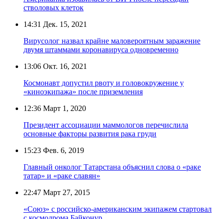
стволовых клеток
14:31
Дек. 15, 2021
Вирусолог назвал крайне маловероятным заражение
двумя штаммами коронавируса одновременно
13:06
Окт. 16, 2021
Космонавт допустил рвоту и головокружение у
«киноэкипажа» после приземления
12:36
Март 1, 2020
Президент ассоциации маммологов перечислила
основные факторы развития рака груди
15:23
Фев. 6, 2019
Главный онколог Татарстана объяснил слова о «раке
татар» и «раке славян»
22:47
Март 27, 2015
«Союз» с российско-американским экипажем стартовал
с космодрома Байконур