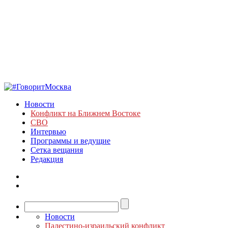
Новости
Конфликт на Ближнем Востоке
СВО
Интервью
Программы и ведущие
Сетка вещания
Редакция
Новости
Палестино-израильский конфликт