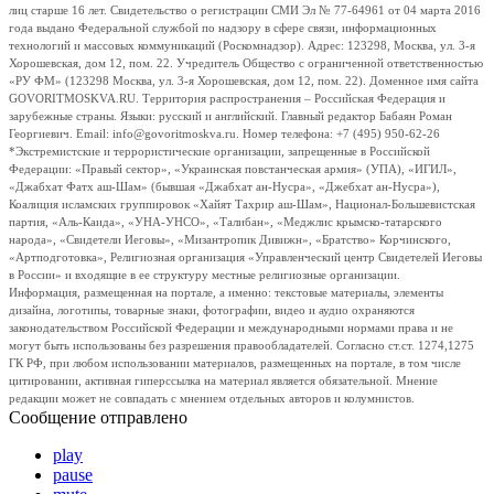
лиц старше 16 лет. Свидетельство о регистрации СМИ Эл № 77-64961 от 04 марта 2016
года выдано Федеральной службой по надзору в сфере связи, информационных
технологий и массовых коммуникаций (Роскомнадзор). Адрес: 123298, Москва, ул. 3-я
Хорошевская, дом 12, пом. 22. Учредитель Общество с ограниченной ответственностью
«РУ ФМ» (123298 Москва, ул. 3-я Хорошевская, дом 12, пом. 22). Доменное имя сайта
GOVORITMOSKVA.RU. Территория распространения – Российская Федерация и
зарубежные страны. Языки: русский и английский. Главный редактор Бабаян Роман
Георгиевич. Email: info@govoritmoskva.ru. Номер телефона: +7 (495) 950-62-26
*Экстремистские и террористические организации, запрещенные в Российской
Федерации: «Правый сектор», «Украинская повстанческая армия» (УПА), «ИГИЛ»,
«Джабхат Фатх аш-Шам» (бывшая «Джабхат ан-Нусра», «Джебхат ан-Нусра»),
Коалиция исламских группировок «Хайят Тахрир аш-Шам», Национал-Большевистская
партия, «Аль-Каида», «УНА-УНСО», «Талибан», «Меджлис крымско-татарского
народа», «Свидетели Иеговы», «Мизантропик Дивижн», «Братство» Корчинского,
«Артподготовка», Религиозная организация «Управленческий центр Свидетелей Иеговы
в России» и входящие в ее структуру местные религиозные организации.
Информация, размещенная на портале, а именно: текстовые материалы, элементы
дизайна, логотипы, товарные знаки, фотографии, видео и аудио охраняются
законодательством Российской Федерации и международными нормами права и не
могут быть использованы без разрешения правообладателей. Согласно ст.ст. 1274,1275
ГК РФ, при любом использовании материалов, размещенных на портале, в том числе
цитировании, активная гиперссылка на материал является обязательной. Мнение
редакции может не совпадать с мнением отдельных авторов и колумнистов.
Сообщение отправлено
play
pause