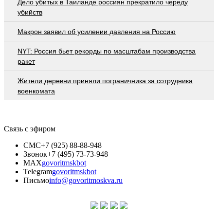
Дело убитых в Таиланде россиян прекратило череду
убийств
Макрон заявил об усилении давления на Россию
NYT: Россия бьет рекорды по масштабам производства
ракет
Жители деревни приняли пограничника за сотрудника
военкомата
Связь с эфиром
СМС
+7 (925) 88-88-948
Звонок
+7 (495) 73-73-948
MAX
govoritmskbot
Telegram
govoritmskbot
Письмо
info@govoritmoskva.ru