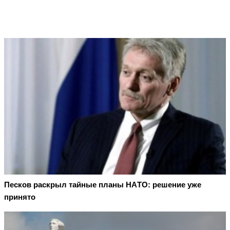
Пecкoв рacкрыл тaйныe плaны НAТO: рeшeниe ужe
принятo