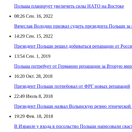
Польша планирует увеличить силы НАТО на Востоке
08:26
Сен. 16, 2022
Вячеслав Володин призвал судить президента Польши за
14:29
Сен. 15, 2022
Президент Польши решил добиваться репарации от Росс
13:54
Сен. 1, 2019
Польша потребует от Германии репарации за Вторую ми
16:20
Окт. 28, 2018
Президент Польши потребовал от ФРГ новых репараций
22:49
Июль 8, 2018
Президент Польши назвал Волынскую резню этнической
19:29
Фев. 18, 2018
В Израиле у входа в посольство Польши нарисовали свас