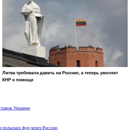
Литва требовала давить на Россию, а теперь умоляет
КНР о помощи
ставок Украине
д польских фур через Россию