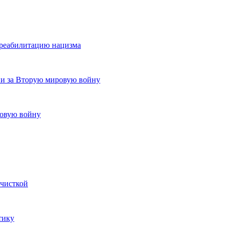
 реабилитацию нацизма
ии за Вторую мировую войну
ровую войну
 чисткой
тику