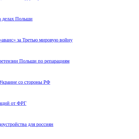
в делах Польши
 «аванс» за Третью мировую войну
ретензии Польши по репарациям
Украине со стороны РФ
аций от ФРГ
оустройства для россиян