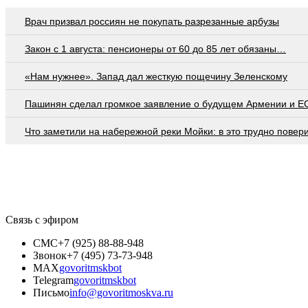
Врач призвал россиян не покупать разрезанные арбузы
Закон с 1 августа: пенсионеры от 60 до 85 лет обязаны…
«Нам нужнее». Запад дал жесткую пощечину Зеленскому
Пашинян сделал громкое заявление о будущем Армении и Е
Что заметили на набережной реки Мойки: в это трудно повер
Связь с эфиром
СМС
+7 (925) 88-88-948
Звонок
+7 (495) 73-73-948
MAX
govoritmskbot
Telegram
govoritmskbot
Письмо
info@govoritmoskva.ru