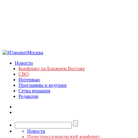
Новости
Конфликт на Ближнем Востоке
СВО
Интервью
Программы и ведущие
Сетка вещания
Редакция
Новости
Палестино-израильский конфликт