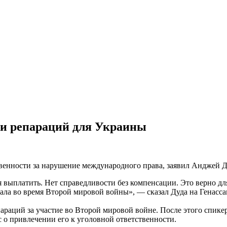
ии репараций для Украины
венности за нарушение международного права, заявил Анджей Д
выплатить. Нет справедливости без компенсации. Это верно для
адала во время Второй мировой войны», — сказал Дуда на Генасс
араций за участие во Второй мировой войне. После этого спик
с о привлечении его к уголовной ответственности.