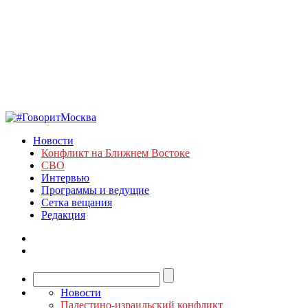
Новости
Конфликт на Ближнем Востоке
СВО
Интервью
Программы и ведущие
Сетка вещания
Редакция
Новости
Палестино-израильский конфликт