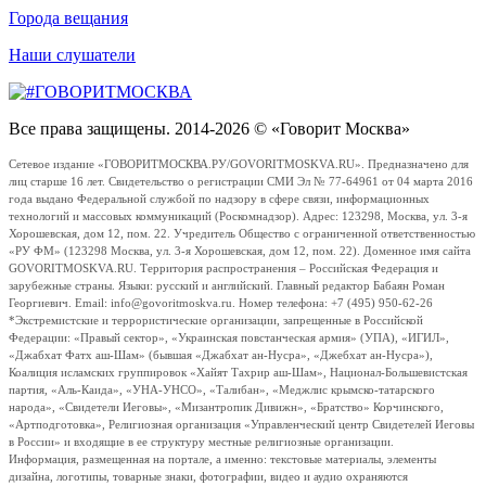
Города вещания
Наши слушатели
Все права защищены. 2014-2026 © «Говорит Москва»
Сетевое издание «ГОВОРИТМОСКВА.РУ/GOVORITMOSKVA.RU». Предназначено для
лиц старше 16 лет. Свидетельство о регистрации СМИ Эл № 77-64961 от 04 марта 2016
года выдано Федеральной службой по надзору в сфере связи, информационных
технологий и массовых коммуникаций (Роскомнадзор). Адрес: 123298, Москва, ул. 3-я
Хорошевская, дом 12, пом. 22. Учредитель Общество с ограниченной ответственностью
«РУ ФМ» (123298 Москва, ул. 3-я Хорошевская, дом 12, пом. 22). Доменное имя сайта
GOVORITMOSKVA.RU. Территория распространения – Российская Федерация и
зарубежные страны. Языки: русский и английский. Главный редактор Бабаян Роман
Георгиевич. Email: info@govoritmoskva.ru. Номер телефона: +7 (495) 950-62-26
*Экстремистские и террористические организации, запрещенные в Российской
Федерации: «Правый сектор», «Украинская повстанческая армия» (УПА), «ИГИЛ»,
«Джабхат Фатх аш-Шам» (бывшая «Джабхат ан-Нусра», «Джебхат ан-Нусра»),
Коалиция исламских группировок «Хайят Тахрир аш-Шам», Национал-Большевистская
партия, «Аль-Каида», «УНА-УНСО», «Талибан», «Меджлис крымско-татарского
народа», «Свидетели Иеговы», «Мизантропик Дивижн», «Братство» Корчинского,
«Артподготовка», Религиозная организация «Управленческий центр Свидетелей Иеговы
в России» и входящие в ее структуру местные религиозные организации.
Информация, размещенная на портале, а именно: текстовые материалы, элементы
дизайна, логотипы, товарные знаки, фотографии, видео и аудио охраняются