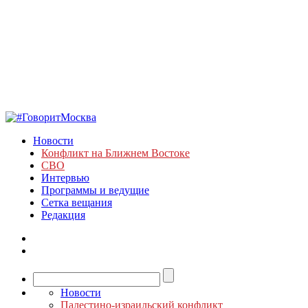
Новости
Конфликт на Ближнем Востоке
СВО
Интервью
Программы и ведущие
Сетка вещания
Редакция
Новости
Палестино-израильский конфликт