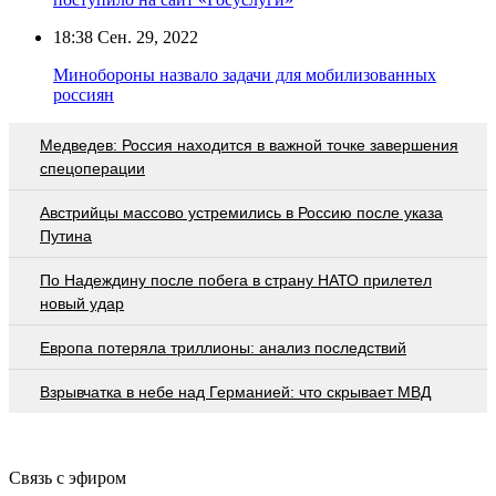
18:38
Сен. 29, 2022
Минобороны назвало задачи для мобилизованных
россиян
Медведев: Россия находится в важной точке завершения
спецоперации
Австрийцы массово устремились в Россию после указа
Путина
По Надеждину после побега в страну НАТО прилетел
новый удар
Европа потеряла триллионы: анализ последствий
Взрывчатка в небе над Германией: что скрывает МВД
Связь с эфиром