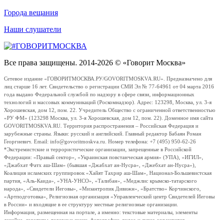
Города вещания
Наши слушатели
Все права защищены. 2014-2026 © «Говорит Москва»
Сетевое издание «ГОВОРИТМОСКВА.РУ/GOVORITMOSKVA.RU». Предназначено для
лиц старше 16 лет. Свидетельство о регистрации СМИ Эл № 77-64961 от 04 марта 2016
года выдано Федеральной службой по надзору в сфере связи, информационных
технологий и массовых коммуникаций (Роскомнадзор). Адрес: 123298, Москва, ул. 3-я
Хорошевская, дом 12, пом. 22. Учредитель Общество с ограниченной ответственностью
«РУ ФМ» (123298 Москва, ул. 3-я Хорошевская, дом 12, пом. 22). Доменное имя сайта
GOVORITMOSKVA.RU. Территория распространения – Российская Федерация и
зарубежные страны. Языки: русский и английский. Главный редактор Бабаян Роман
Георгиевич. Email: info@govoritmoskva.ru. Номер телефона: +7 (495) 950-62-26
*Экстремистские и террористические организации, запрещенные в Российской
Федерации: «Правый сектор», «Украинская повстанческая армия» (УПА), «ИГИЛ»,
«Джабхат Фатх аш-Шам» (бывшая «Джабхат ан-Нусра», «Джебхат ан-Нусра»),
Коалиция исламских группировок «Хайят Тахрир аш-Шам», Национал-Большевистская
партия, «Аль-Каида», «УНА-УНСО», «Талибан», «Меджлис крымско-татарского
народа», «Свидетели Иеговы», «Мизантропик Дивижн», «Братство» Корчинского,
«Артподготовка», Религиозная организация «Управленческий центр Свидетелей Иеговы
в России» и входящие в ее структуру местные религиозные организации.
Информация, размещенная на портале, а именно: текстовые материалы, элементы