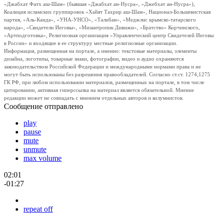
«Джабхат Фатх аш-Шам» (бывшая «Джабхат ан-Нусра», «Джебхат ан-Нусра»),
Коалиция исламских группировок «Хайят Тахрир аш-Шам», Национал-Большевистская
партия, «Аль-Каида», «УНА-УНСО», «Талибан», «Меджлис крымско-татарского
народа», «Свидетели Иеговы», «Мизантропик Дивижн», «Братство» Корчинского,
«Артподготовка», Религиозная организация «Управленческий центр Свидетелей Иеговы
в России» и входящие в ее структуру местные религиозные организации.
Информация, размещенная на портале, а именно: текстовые материалы, элементы
дизайна, логотипы, товарные знаки, фотографии, видео и аудио охраняются
законодательством Российской Федерации и международными нормами права и не
могут быть использованы без разрешения правообладателей. Согласно ст.ст. 1274,1275
ГК РФ, при любом использовании материалов, размещенных на портале, в том числе
цитировании, активная гиперссылка на материал является обязательной. Мнение
редакции может не совпадать с мнением отдельных авторов и колумнистов.
Сообщение отправлено
play
pause
mute
unmute
max volume
02:01
-01:27
repeat off