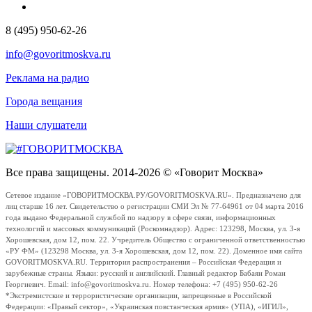
8 (495) 950-62-26
info@govoritmoskva.ru
Реклама на радио
Города вещания
Наши слушатели
Все права защищены. 2014-2026 © «Говорит Москва»
Сетевое издание «ГОВОРИТМОСКВА.РУ/GOVORITMOSKVA.RU». Предназначено для
лиц старше 16 лет. Свидетельство о регистрации СМИ Эл № 77-64961 от 04 марта 2016
года выдано Федеральной службой по надзору в сфере связи, информационных
технологий и массовых коммуникаций (Роскомнадзор). Адрес: 123298, Москва, ул. 3-я
Хорошевская, дом 12, пом. 22. Учредитель Общество с ограниченной ответственностью
«РУ ФМ» (123298 Москва, ул. 3-я Хорошевская, дом 12, пом. 22). Доменное имя сайта
GOVORITMOSKVA.RU. Территория распространения – Российская Федерация и
зарубежные страны. Языки: русский и английский. Главный редактор Бабаян Роман
Георгиевич. Email: info@govoritmoskva.ru. Номер телефона: +7 (495) 950-62-26
*Экстремистские и террористические организации, запрещенные в Российской
Федерации: «Правый сектор», «Украинская повстанческая армия» (УПА), «ИГИЛ»,