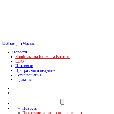
Новости
Конфликт на Ближнем Востоке
СВО
Интервью
Программы и ведущие
Сетка вещания
Редакция
Новости
Палестино-израильский конфликт