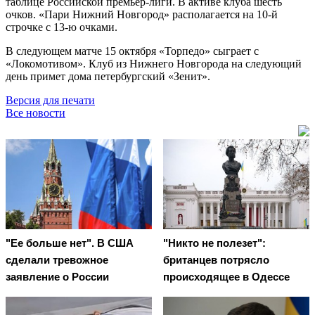
таблице Российской премьер-лиги. В активе клуба шесть
очков. «Пари Нижний Новгород» располагается на 10-й
строчке с 13-ю очками.
В следующем матче 15 октября «Торпедо» сыграет с
«Локомотивом». Клуб из Нижнего Новгорода на следующий
день примет дома петербургский «Зенит».
Версия для печати
Все новости
"Ее больше нет". В США
"Никто не полезет":
сделали тревожное
британцев потрясло
заявление о России
происходящее в Одессе