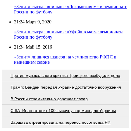
«Зенит» сыграл вничью с «Локомотивом» в чемпионате
России по футболу
21:24
Март 9, 2020
«Зенит» сыграл вничью с «Уфой» в матче чемпионата
России по футболу
21:34
Май 15, 2016
«Зенит» лишился шансов на чемпионство РФПЛ в
нынешнем сезоне
Против музыкального критика Троицкого возбудили дело
Трамп: Байден передал Украине достаточно вооружения
В России стремительно дорожает сахар
США: Иран готовит 100-тысячную армию для Украины
Варшава отреагировала на перенос посольства РФ