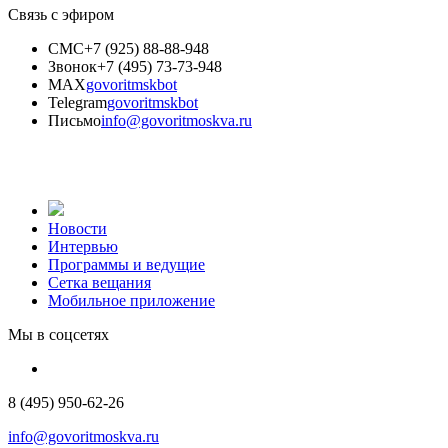
Связь с эфиром
СМС
+7 (925) 88-88-948
Звонок
+7 (495) 73-73-948
MAX
govoritmskbot
Telegram
govoritmskbot
Письмо
info@govoritmoskva.ru
Новости
Интервью
Программы и ведущие
Сетка вещания
Мобильное приложение
Мы в соцсетях
8 (495) 950-62-26
info@govoritmoskva.ru