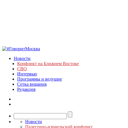
Новости
Конфликт на Ближнем Востоке
СВО
Интервью
Программы и ведущие
Сетка вещания
Редакция
Новости
Палестино-израильский конфликт