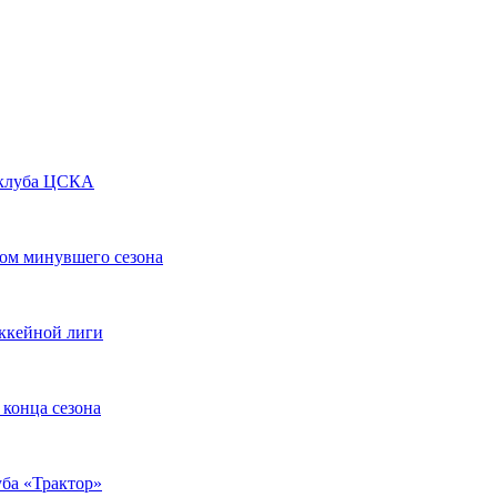
 клуба ЦСКА
ом минувшего сезона
ккейной лиги
 конца сезона
уба «Трактор»