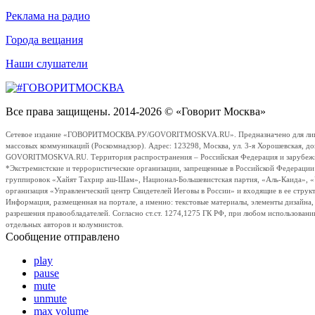
Реклама на радио
Города вещания
Наши слушатели
Все права защищены. 2014-2026 © «Говорит Москва»
Сетевое издание «ГОВОРИТМОСКВА.РУ/GOVORITMOSKVA.RU». Предназначено для лиц стар
массовых коммуникаций (Роскомнадзор). Адрес: 123298, Москва, ул. 3-я Хорошевская, д
GOVORITMOSKVA.RU. Территория распространения – Российская Федерация и зарубежные с
*Экстремистские и террористические организации, запрещенные в Российской Федераци
группировок «Хайят Тахрир аш-Шам», Национал-Большевистская партия, «Аль-Каида», 
организация «Управленческий центр Свидетелей Иеговы в России» и входящие в ее струк
Информация, размещенная на портале, а именно: текстовые материалы, элементы дизайна
разрешения правообладателей. Согласно ст.ст. 1274,1275 ГК РФ, при любом использовани
отдельных авторов и колумнистов.
Сообщение отправлено
play
pause
mute
unmute
max volume