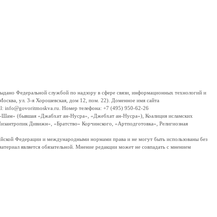
дано Федеральной службой по надзору в сфере связи, информационных технологий и
сква, ул. 3-я Хорошевская, дом 12, пом. 22). Доменное имя сайта
 info@govoritmoskva.ru. Номер телефона: +7 (495) 950-62-26
ш-Шам» (бывшая «Джабхат ан-Нусра», «Джебхат ан-Нусра»), Коалиция исламских
изантропик Дивижн», «Братство» Корчинского, «Артподготовка», Религиозная
ссийской Федерации и международными нормами права и не могут быть использованы без
материал является обязательной. Мнение редакции может не совпадать с мнением