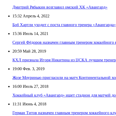
Дмитрий Рябыкин возглавил омский ХК «Авангард»
15:32
Апрель 4, 2022
Боб Хартли уходит с поста главного тренера «Авангарда»
15:36
Июль 14, 2021
Сергей Фёдоров назначен главным тренером хоккейного
20:59
Май 28, 2019
КХЛ признала Игоря Никитина из ЦСКА лучшим тренер
19:00
Фев. 3, 2019
Жозе Моуринью пригласили на матч Континентальной хо
16:00
Июль 27, 2018
Хоккейный клуб «Авангард» ищет стадион для матчей до
11:31
Июнь 4, 2018
Герман Титов назначен главным тренером хоккейного кл