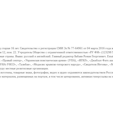
ше 16 лет. Свидетельство о регистрации СМИ Эл № 77-64961 от 04 марта 2016 года вы
ом 12, пом. 22. Учредитель Общество с ограниченной ответственностью «РУ ФМ» (123298 Мо
траны. Языки: русский и английский. Главный редактор Бабаян Роман Георгиевич. Email:
и: «Правый сектор», «Украинская повстанческая армия» (УПА), «ИГИЛ», «Джабхат Фатх а
«УНА-УНСО», «Талибан», «Меджлис крымско-татарского народа», «Свидетели Иеговы», «М
туру местные религиозные организации.
, логотипы, товарные знаки, фотографии, видео и аудио охраняются законодательством Ро
и материалов, размещенных на портале, в том числе цитировании, активная гиперссылка на 