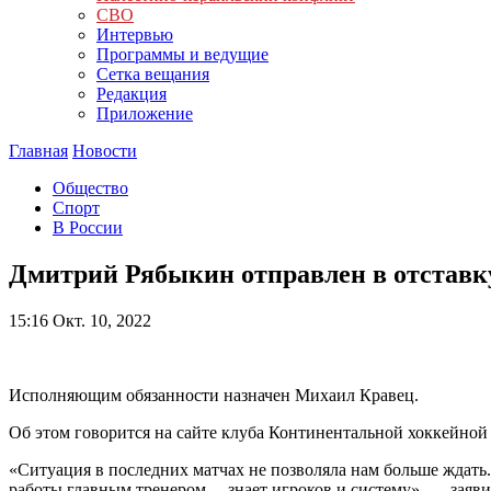
СВО
Интервью
Программы и ведущие
Сетка вещания
Редакция
Приложение
Главная
Новости
Общество
Спорт
В России
Дмитрий Рябыкин отправлен в отставку
15:16
Окт. 10, 2022
Исполняющим обязанности назначен Михаил Кравец.
Об этом говорится на сайте клуба Континентальной хоккейной
«Ситуация в последних матчах не позволяла нам больше ждать
работы главным тренером… знает игроков и систему», — заяв