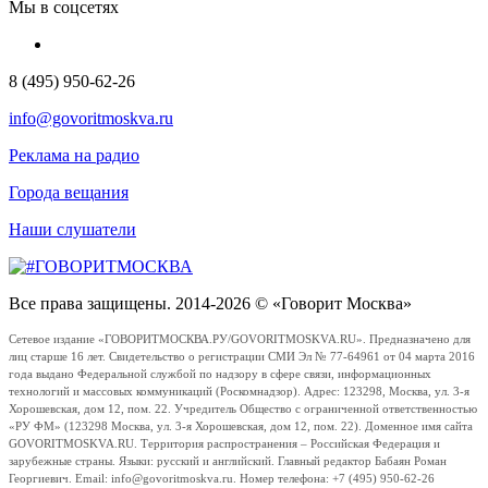
Мы в соцсетях
8 (495) 950-62-26
info@govoritmoskva.ru
Реклама на радио
Города вещания
Наши слушатели
Все права защищены. 2014-2026 © «Говорит Москва»
Сетевое издание «ГОВОРИТМОСКВА.РУ/GOVORITMOSKVA.RU». Предназначено для
лиц старше 16 лет. Свидетельство о регистрации СМИ Эл № 77-64961 от 04 марта 2016
года выдано Федеральной службой по надзору в сфере связи, информационных
технологий и массовых коммуникаций (Роскомнадзор). Адрес: 123298, Москва, ул. 3-я
Хорошевская, дом 12, пом. 22. Учредитель Общество с ограниченной ответственностью
«РУ ФМ» (123298 Москва, ул. 3-я Хорошевская, дом 12, пом. 22). Доменное имя сайта
GOVORITMOSKVA.RU. Территория распространения – Российская Федерация и
зарубежные страны. Языки: русский и английский. Главный редактор Бабаян Роман
Георгиевич. Email: info@govoritmoskva.ru. Номер телефона: +7 (495) 950-62-26