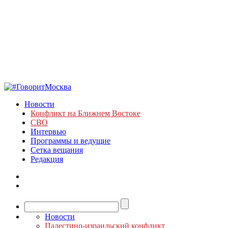
Новости
Конфликт на Ближнем Востоке
СВО
Интервью
Программы и ведущие
Сетка вещания
Редакция
Новости
Палестино-израильский конфликт