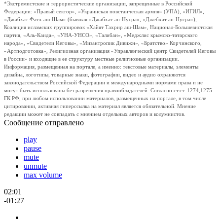
*Экстремистские и террористические организации, запрещенные в Российской
Федерации: «Правый сектор», «Украинская повстанческая армия» (УПА), «ИГИЛ»,
«Джабхат Фатх аш-Шам» (бывшая «Джабхат ан-Нусра», «Джебхат ан-Нусра»),
Коалиция исламских группировок «Хайят Тахрир аш-Шам», Национал-Большевистская
партия, «Аль-Каида», «УНА-УНСО», «Талибан», «Меджлис крымско-татарского
народа», «Свидетели Иеговы», «Мизантропик Дивижн», «Братство» Корчинского,
«Артподготовка», Религиозная организация «Управленческий центр Свидетелей Иеговы
в России» и входящие в ее структуру местные религиозные организации.
Информация, размещенная на портале, а именно: текстовые материалы, элементы
дизайна, логотипы, товарные знаки, фотографии, видео и аудио охраняются
законодательством Российской Федерации и международными нормами права и не
могут быть использованы без разрешения правообладателей. Согласно ст.ст. 1274,1275
ГК РФ, при любом использовании материалов, размещенных на портале, в том числе
цитировании, активная гиперссылка на материал является обязательной. Мнение
редакции может не совпадать с мнением отдельных авторов и колумнистов.
Сообщение отправлено
play
pause
mute
unmute
max volume
02:01
-01:27