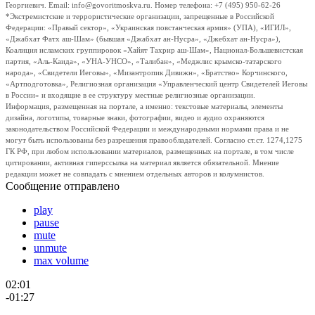
Георгиевич. Email: info@govoritmoskva.ru. Номер телефона: +7 (495) 950-62-26
*Экстремистские и террористические организации, запрещенные в Российской
Федерации: «Правый сектор», «Украинская повстанческая армия» (УПА), «ИГИЛ»,
«Джабхат Фатх аш-Шам» (бывшая «Джабхат ан-Нусра», «Джебхат ан-Нусра»),
Коалиция исламских группировок «Хайят Тахрир аш-Шам», Национал-Большевистская
партия, «Аль-Каида», «УНА-УНСО», «Талибан», «Меджлис крымско-татарского
народа», «Свидетели Иеговы», «Мизантропик Дивижн», «Братство» Корчинского,
«Артподготовка», Религиозная организация «Управленческий центр Свидетелей Иеговы
в России» и входящие в ее структуру местные религиозные организации.
Информация, размещенная на портале, а именно: текстовые материалы, элементы
дизайна, логотипы, товарные знаки, фотографии, видео и аудио охраняются
законодательством Российской Федерации и международными нормами права и не
могут быть использованы без разрешения правообладателей. Согласно ст.ст. 1274,1275
ГК РФ, при любом использовании материалов, размещенных на портале, в том числе
цитировании, активная гиперссылка на материал является обязательной. Мнение
редакции может не совпадать с мнением отдельных авторов и колумнистов.
Сообщение отправлено
play
pause
mute
unmute
max volume
02:01
-01:27