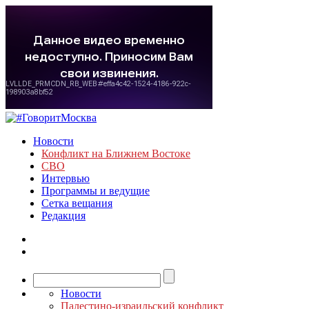
Новости
Конфликт на Ближнем Востоке
СВО
Интервью
Программы и ведущие
Сетка вещания
Редакция
Новости
Палестино-израильский конфликт