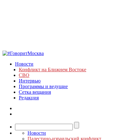
Новости
Конфликт на Ближнем Востоке
СВО
Интервью
Программы и ведущие
Сетка вещания
Редакция
Новости
Палестино-израильский конфликт