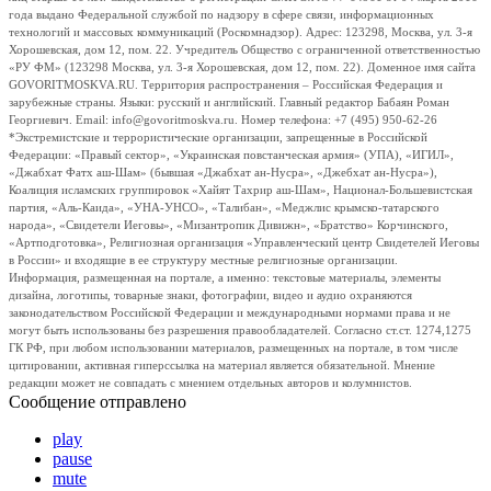
года выдано Федеральной службой по надзору в сфере связи, информационных
технологий и массовых коммуникаций (Роскомнадзор). Адрес: 123298, Москва, ул. 3-я
Хорошевская, дом 12, пом. 22. Учредитель Общество с ограниченной ответственностью
«РУ ФМ» (123298 Москва, ул. 3-я Хорошевская, дом 12, пом. 22). Доменное имя сайта
GOVORITMOSKVA.RU. Территория распространения – Российская Федерация и
зарубежные страны. Языки: русский и английский. Главный редактор Бабаян Роман
Георгиевич. Email: info@govoritmoskva.ru. Номер телефона: +7 (495) 950-62-26
*Экстремистские и террористические организации, запрещенные в Российской
Федерации: «Правый сектор», «Украинская повстанческая армия» (УПА), «ИГИЛ»,
«Джабхат Фатх аш-Шам» (бывшая «Джабхат ан-Нусра», «Джебхат ан-Нусра»),
Коалиция исламских группировок «Хайят Тахрир аш-Шам», Национал-Большевистская
партия, «Аль-Каида», «УНА-УНСО», «Талибан», «Меджлис крымско-татарского
народа», «Свидетели Иеговы», «Мизантропик Дивижн», «Братство» Корчинского,
«Артподготовка», Религиозная организация «Управленческий центр Свидетелей Иеговы
в России» и входящие в ее структуру местные религиозные организации.
Информация, размещенная на портале, а именно: текстовые материалы, элементы
дизайна, логотипы, товарные знаки, фотографии, видео и аудио охраняются
законодательством Российской Федерации и международными нормами права и не
могут быть использованы без разрешения правообладателей. Согласно ст.ст. 1274,1275
ГК РФ, при любом использовании материалов, размещенных на портале, в том числе
цитировании, активная гиперссылка на материал является обязательной. Мнение
редакции может не совпадать с мнением отдельных авторов и колумнистов.
Сообщение отправлено
play
pause
mute