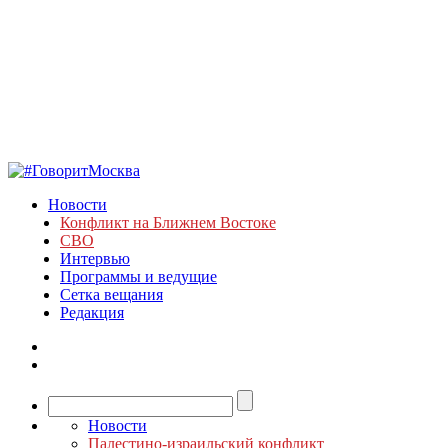
Новости
Конфликт на Ближнем Востоке
СВО
Интервью
Программы и ведущие
Сетка вещания
Редакция
Новости
Палестино-израильский конфликт