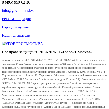
8 (495) 950-62-26
info@govoritmoskva.ru
Реклама на радио
Города вещания
Наши слушатели
Все права защищены. 2014-2026 © «Говорит Москва»
Сетевое издание «ГОВОРИТМОСКВА.РУ/GOVORITMOSKVA.RU». Предназначено для
лиц старше 16 лет. Свидетельство о регистрации СМИ Эл № 77-64961 от 04 марта 2016
года выдано Федеральной службой по надзору в сфере связи, информационных
технологий и массовых коммуникаций (Роскомнадзор). Адрес: 123298, Москва, ул. 3-я
Хорошевская, дом 12, пом. 22. Учредитель Общество с ограниченной ответственностью
«РУ ФМ» (123298 Москва, ул. 3-я Хорошевская, дом 12, пом. 22). Доменное имя сайта
GOVORITMOSKVA.RU. Территория распространения – Российская Федерация и
зарубежные страны. Языки: русский и английский. Главный редактор Бабаян Роман
Георгиевич. Email: info@govoritmoskva.ru. Номер телефона: +7 (495) 950-62-26
*Экстремистские и террористические организации, запрещенные в Российской
Федерации: «Правый сектор», «Украинская повстанческая армия» (УПА), «ИГИЛ»,
«Джабхат Фатх аш-Шам» (бывшая «Джабхат ан-Нусра», «Джебхат ан-Нусра»),
Коалиция исламских группировок «Хайят Тахрир аш-Шам», Национал-Большевистская