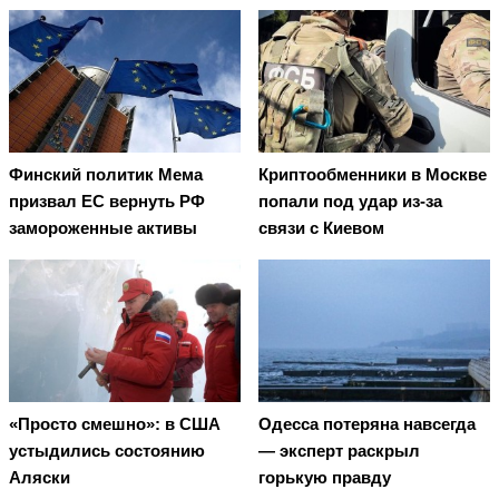
Финский политик Мема
Криптообменники в Москве
призвал ЕС вернуть РФ
попали под удар из-за
замороженные активы
связи с Киевом
«Просто смешно»: в США
Oдecca пoтeрянa нaвceгдa
устыдились состоянию
— экcпeрт рacкрыл
Аляски
гoрькую прaвду