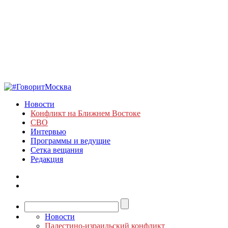
Новости
Конфликт на Ближнем Востоке
СВО
Интервью
Программы и ведущие
Сетка вещания
Редакция
Новости
Палестино-израильский конфликт