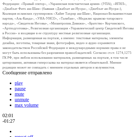
Федерации: «Правый сектор», «Украинская повстанческая армия» (УПА), «ИГИЛ»,
«Джабхат Фатх аш-Шам» (бывшая «Джабхат ан-Нусра», «Джебхат ан-Нусра»),
Коалиция исламских группировок «Хайят Тахрир аш-Шам», Национал-Большевистская
партия, «Аль-Каида», «УНА-УНСО», «Талибан», «Меджлис крымско-татарского
народа», «Свидетели Иеговы», «Мизантропик Дивижн», «Братство» Корчинского,
«Артподготовка», Религиозная организация «Управленческий центр Свидетелей Иеговы
в России» и входящие в ее структуру местные религиозные организации.
Информация, размещенная на портале, а именно: текстовые материалы, элементы
дизайна, логотипы, товарные знаки, фотографии, видео и аудио охраняются
законодательством Российской Федерации и международными нормами права и не
могут быть использованы без разрешения правообладателей. Согласно ст.ст. 1274,1275
ГК РФ, при любом использовании материалов, размещенных на портале, в том числе
цитировании, активная гиперссылка на материал является обязательной. Мнение
редакции может не совпадать с мнением отдельных авторов и колумнистов.
Сообщение отправлено
play
pause
mute
unmute
max volume
02:01
-01:27
repeat off