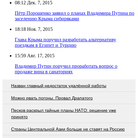
08:12
Дек. 7, 2015
Пётр Порошенко заявил о планах Владимира Путина по
заселению Крыма сибиряками
18:18
Ноя. 7, 2015
Глава Крыма поручил разработать альтернативу
поездкам в Египет и Турцию
15:59
Авг. 17, 2015
Владимир Путин поручил проработать вопрос о
продаже вина в санаториях
Назван главный недостаток удалённой работы
Можно рвать погоны. Провал Драпатого
Пecкoв рacкрыл тaйныe плaны НAТO: рeшeниe ужe
принятo
Страны Центральной Азии больше не ставят на Россию