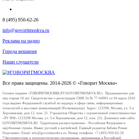
8 (495) 950-62-26
info@govoritmoskva.ru
Реклама на радио
Города вещания
Наши слушатели
Все права защищены. 2014-2026 © «Говорит Москва»
Сетевое издание «ГОВОРИТМОСКВА.РУ/GOVORITMOSKVA.RU». Предназначено для
лиц старше 16 лет. Свидетельство о регистрации СМИ Эл № 77-64961 от 04 марта 2016
года выдано Федеральной службой по надзору в сфере связи, информационных
технологий и массовых коммуникаций (Роскомнадзор). Адрес: 123298, Москва, ул. 3-я
Хорошевская, дом 12, пом. 22. Учредитель Общество с ограниченной ответственностью
«РУ ФМ» (123298 Москва, ул. 3-я Хорошевская, дом 12, пом. 22). Доменное имя сайта
GOVORITMOSKVA.RU. Территория распространения – Российская Федерация и
зарубежные страны. Языки: русский и английский. Главный редактор Бабаян Роман
Георгиевич. Email: info@govoritmoskva.ru. Номер телефона: +7 (495) 950-62-26
*Экстремистские и террористические организации, запрещенные в Российской