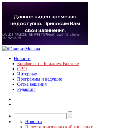
Новости
Конфликт на Ближнем Востоке
СВО
Интервью
Программы и ведущие
Сетка вещания
Редакция
Новости
Палестино-израильский конфликт