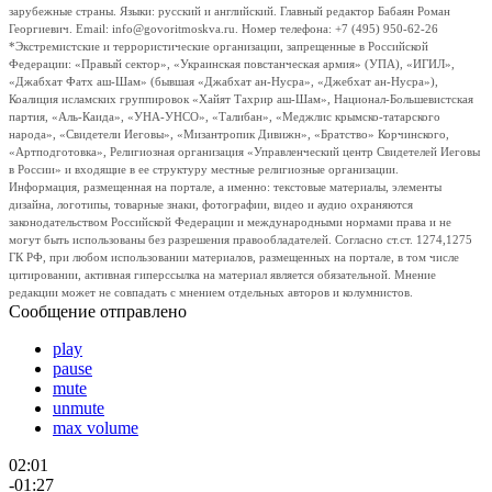
зарубежные страны. Языки: русский и английский. Главный редактор Бабаян Роман
Георгиевич. Email: info@govoritmoskva.ru. Номер телефона: +7 (495) 950-62-26
*Экстремистские и террористические организации, запрещенные в Российской
Федерации: «Правый сектор», «Украинская повстанческая армия» (УПА), «ИГИЛ»,
«Джабхат Фатх аш-Шам» (бывшая «Джабхат ан-Нусра», «Джебхат ан-Нусра»),
Коалиция исламских группировок «Хайят Тахрир аш-Шам», Национал-Большевистская
партия, «Аль-Каида», «УНА-УНСО», «Талибан», «Меджлис крымско-татарского
народа», «Свидетели Иеговы», «Мизантропик Дивижн», «Братство» Корчинского,
«Артподготовка», Религиозная организация «Управленческий центр Свидетелей Иеговы
в России» и входящие в ее структуру местные религиозные организации.
Информация, размещенная на портале, а именно: текстовые материалы, элементы
дизайна, логотипы, товарные знаки, фотографии, видео и аудио охраняются
законодательством Российской Федерации и международными нормами права и не
могут быть использованы без разрешения правообладателей. Согласно ст.ст. 1274,1275
ГК РФ, при любом использовании материалов, размещенных на портале, в том числе
цитировании, активная гиперссылка на материал является обязательной. Мнение
редакции может не совпадать с мнением отдельных авторов и колумнистов.
Сообщение отправлено
play
pause
mute
unmute
max volume
02:01
-01:27